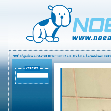
NOÉ Főgaléria
>
GAZDIT KERESNEK!
>
KUTYÁK
>
Ákombákom Firk
KERESÉS