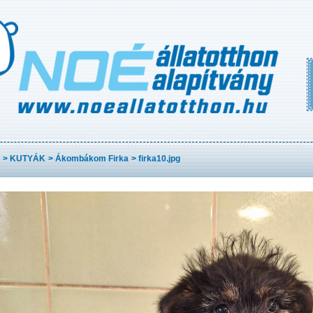
>
KUTYÁK
>
Ákombákom Firka
>
firka10.jpg