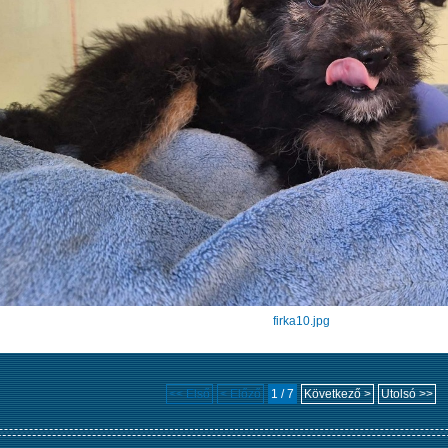
firka10.jpg
<< Első
< Előző
1 / 7
Következő >
Utolsó >>