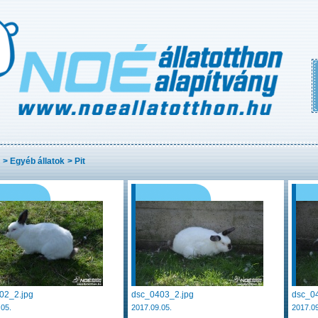
>
Egyéb állatok
>
Pit
02_2.jpg
dsc_0403_2.jpg
dsc_0
.05.
2017.09.05.
2017.09