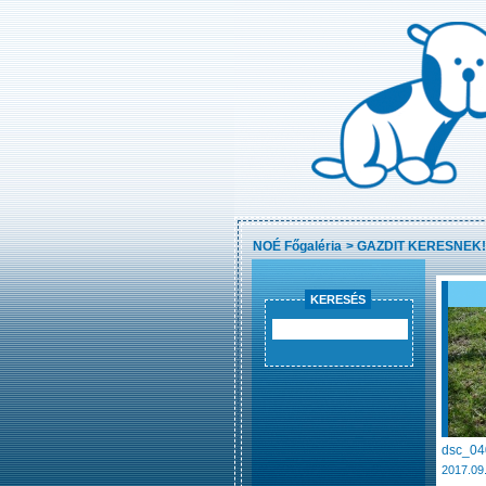
NOÉ Főgaléria
>
GAZDIT KERESNEK!
KERESÉS
dsc_04
2017.09