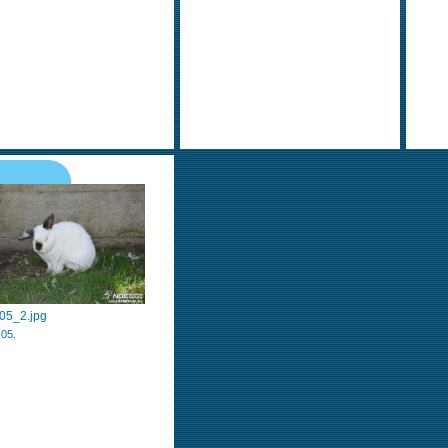
05_2.jpg
.05.