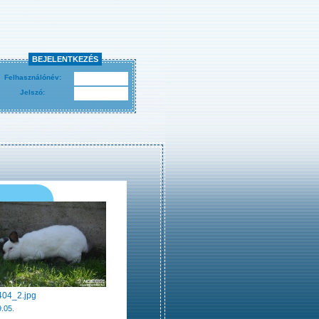
BEJELENTKEZÉS
Felhasználónév:
Jelszó:
404_2.jpg
.05.