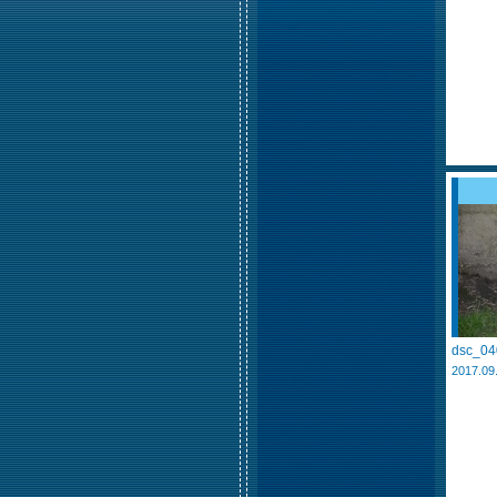
dsc_04
2017.09