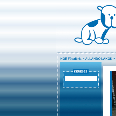
NOÉ Főgaléria
>
ÁLLANDÓ LAKÓK
>
KERESÉS