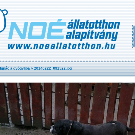
Ignác a gyógyliba
>
20140222_092522.jpg