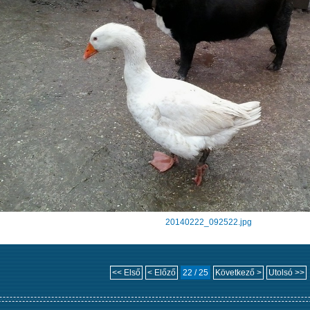
20140222_092522.jpg
<< Első
< Előző
22 / 25
Következő >
Utolsó >>