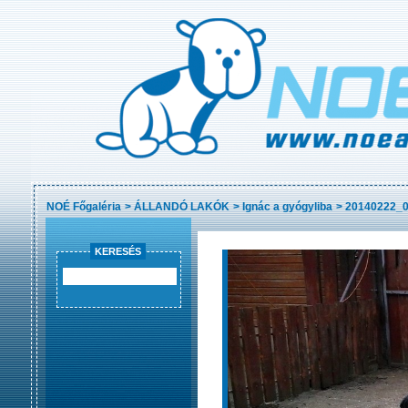
NOÉ Főgaléria
>
ÁLLANDÓ LAKÓK
>
Ignác a gyógyliba
>
20140222_0
KERESÉS