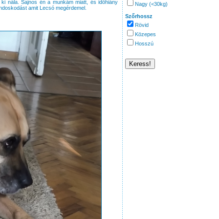
 ki nála. Sajnos én a munkám miatt, és időhiány
Nagy (<30kg)
gondoskodást amit Lecsó megérdemel.
Szőrhossz
Rövid
Közepes
Hosszú