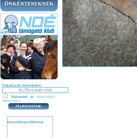
Feliratkozás hírlevelünkre:
Elolvastam az
Adatvédelmi
tájékoztatót
KeverékKutya Webshop