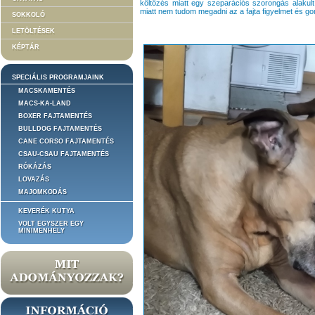
költözés miatt egy szeparációs szorongás alakult
miatt nem tudom megadni az a fajta figyelmet és 
SOKKOLÓ
LETÖLTÉSEK
KÉPTÁR
SPECIÁLIS PROGRAMJAINK
MACSKAMENTÉS
MACS-KA-LAND
BOXER FAJTAMENTÉS
BULLDOG FAJTAMENTÉS
CANE CORSO FAJTAMENTÉS
CSAU-CSAU FAJTAMENTÉS
RÓKÁZÁS
LOVAZÁS
MAJOMKODÁS
KEVERÉK KUTYA
VOLT EGYSZER EGY
MINIMENHELY