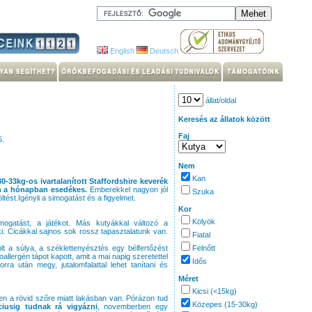
English
Deutsch
állat/oldal
Keresés az állatok között
Faj
5.
Nem
Kan
0-33kg-os ivartalanított Staffordshire keverék
ben a hónapban esedékes.
Emberekkel nagyon jól
Szuka
öltést.Igényli a simogatást és a figyelmet.
Kor
Kölyök
imogatást, a játékot. Más kutyákkal változó a
ki. Cicákkal sajnos sok rossz tapasztalatunk van.
Fiatal
lt a súlya, a széklettenyésztés egy bélfertőzést
Felnőtt
poallergén tápot kapott, amit a mai napig szeretettel
Idős
ra után megy, jutalomfalattal lehet tanítani és
Méret
Kicsi (<15kg)
len a rövid szőre miatt lakásban van. Pórázon tud
Közepes (15-30kg)
ciusig tudnak rá vigyázni
, novemberben egy