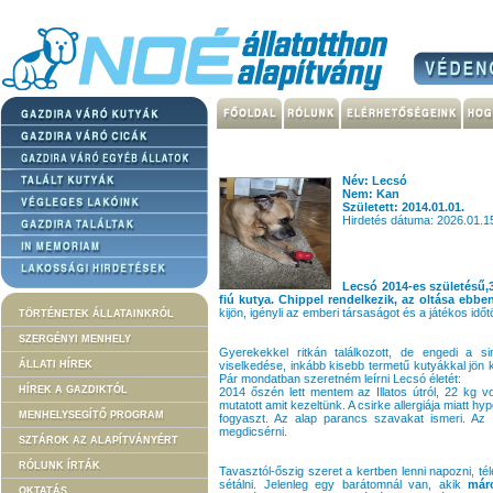
Név: Lecsó
Nem: Kan
Született: 2014.01.01.
Hirdetés dátuma: 2026.01.1
Lecsó 2014-es születésű,3
fiú kutya. Chippel rendelkezik, az oltása eb
kijön, igényli az emberi társaságot és a játékos időt
TÖRTÉNETEK ÁLLATAINKRÓL
SZERGÉNYI MENHELY
Gyerekekkel ritkán találkozott, de engedi a s
ÁLLATI HÍREK
viselkedése, inkább kisebb termetű kutyákkal jön 
Pár mondatban szeretném leírni Lecsó életét:
HÍREK A GAZDIKTÓL
2014 őszén lett mentem az Illatos útról, 22 kg vo
mutatott amit kezeltünk. A csirke allergiája miatt hy
MENHELYSEGÍTŐ PROGRAM
fogyaszt. Az alap parancs szavakat ismeri. Az or
megdicsérni.
SZTÁROK AZ ALAPÍTVÁNYÉRT
RÓLUNK ÍRTÁK
Tavasztól-őszig szeret a kertben lenni napozni, té
sétálni. Jelenleg egy barátomnál van, akik
már
OKTATÁS