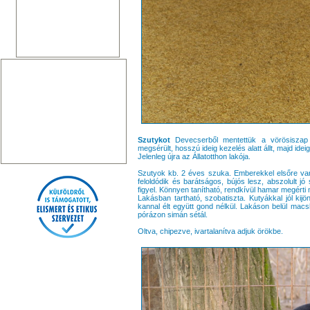
Szutykot
Devecserből mentettük a vörösiszap 
megsérült, hosszú ideig kezelés alatt állt, majd idei
Jelenleg újra az Állatotthon lakója.
Szutyok kb. 2 éves szuka. Emberekkel elsőre va
feloldódik és barátságos, bújós lesz, abszolult j
figyel. Könnyen tanítható, rendkívül hamar megérti m
Lakásban tartható, szobatiszta. Kutyákkal jól kij
kannal élt együtt gond nélkül. Lakáson belül macská
pórázon simán sétál.
Oltva, chipezve, ivartalanítva adjuk örökbe.