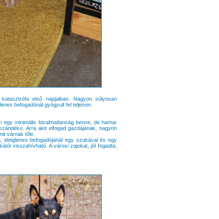
katasztrófa első napjaiban. Nagyon súlyosan
glenes befogadónál gyógyult fel teljesen.
n egy minimális bizalmatlanság benne, de hamar
ó szándékú. Arra akit elfogad gazdájának, nagyon
it várnak tőle.
ön, ideiglenes befogadójánál egy szukával és egy
tól visszahívható. A városi zajokat, jól fogadta,