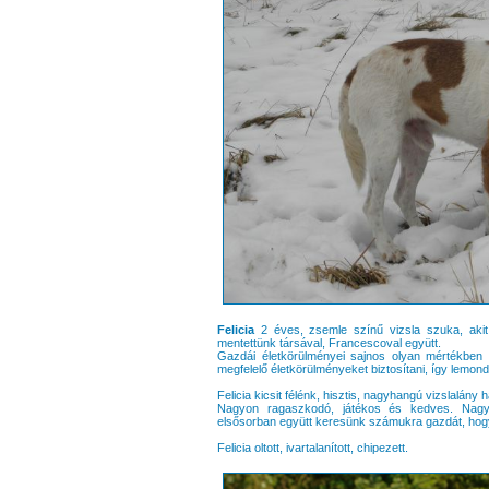
Felicia
2 éves, zsemle színű vizsla szuka, akit
mentettünk társával, Francescoval együtt.
Gazdái életkörülményei sajnos olyan mértékben
megfelelő életkörülményeket biztosítani, így lemond
Felicia kicsit félénk, hisztis, nagyhangú vizslalán
Nagyon ragaszkodó, játékos és kedves. Nagy
elsősorban együtt keresünk számukra gazdát, hogy
Felicia oltott, ivartalanított, chipezett.