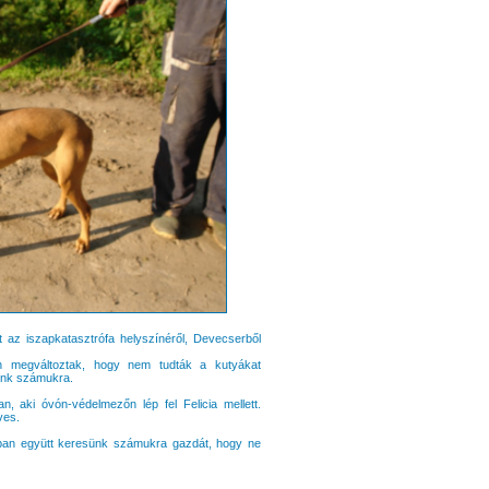
t az iszapkatasztrófa helyszínéről, Devecserből
en megváltoztak, hogy nem tudták a kutyákat
sünk számukra.
, aki óvón-védelmezőn lép fel Felicia mellett.
ves.
orban együtt keresünk számukra gazdát, hogy ne