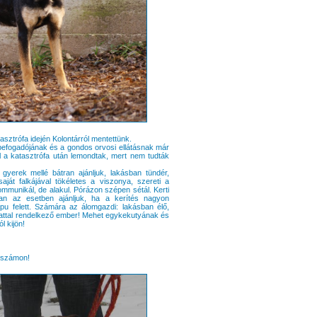
asztrófa idején Kolontárról mentettünk.
 befogadójának és a gondos orvosi ellátásnak már
l a katasztrófa után lemondtak, mert nem tudták
gyerek mellé bátran ajánljuk, lakásban tündér,
aját falkájával tökéletes a viszonya, szereti a
mmunikál, de alakul. Pórázon szépen sétál. Kerti
an az esetben ajánljuk, ha a kerítés nagyon
pu felett. Számára az álomgazdi: lakásban élő,
alattal rendelkező ember! Mehet egykekutyának és
l kijön!
onszámon!