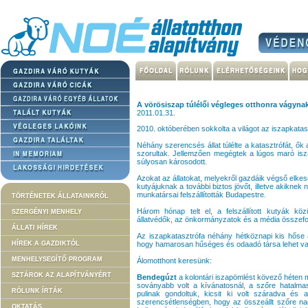
A vörösiszap túlélői végleges otthonra vágyna
2011.01.31.
2010. októberében sokkolta a világot az iszapkatasz
Néhány szerencsés állat túlélte a katasztrófát, ők 
szorultak. Jellemzően megégtek a lúgos maró isz
súlyosan károsodott.
Azokat az állatokat, melyekről gazdáik végső elkes
kutyájuknak a további biztos jövőt, illetve akiknek 
munkatársai felszállították Budapestre.
TÖRTÉNETEK ÁLLATAINKRÓL
Három hónap telt el, a felszállított kutyák kö
SZERGÉNYI MENHELY
állatvédők, az önkormányzatok és a média összef
ÁLLATI HÍREK
Az iszapkatasztrófa néhány hétköznapi kis hőse 
HÍREK A GAZDIKTÓL
hogy hamarosan hűséges és odaadó társa lehet val
MENHELYSEGÍTŐ PROGRAM
Álomotthont keresünk:
SZTÁROK AZ ALAPÍTVÁNYÉRT
Bendegúzt
a kolontári iszapömlést kövező héten me
soványabb volt a kívánatosnál, a szőre hatalma
RÓLUNK ÍRTÁK
pulinak gondoltuk, kicsit ki volt száradva és
szerencsétlenségben, hogy az összeállt szőre nag
OKTATÁS