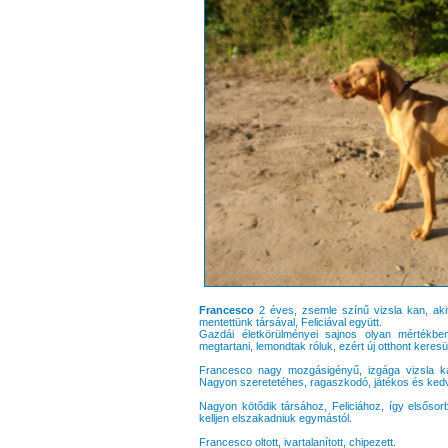
Francesco
2 éves, zsemle színű vizsla kan, aki
mentettünk társával, Feliciával együtt.
Gazdái életkörülményei sajnos olyan mértékb
megtartani, lemondtak róluk, ezért új otthont kere
Francesco nagy mozgásigényű, izgága vizsla kan
Nagyon szeretetéhes, ragaszkodó, játékos és ked
Nagyon kötődik társához, Feliciához, így elsős
kelljen elszakadniuk egymástól.
Francesco oltott, ivartalanított, chipezett.