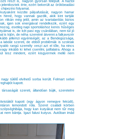
 közti részt is, nagyon gyorsan felépült. A háztól
jelentkeztek érte, ezért bekerült az örökbeadási
 chipezési folyamat.
 kutyaként kezdte pályafutását, nagyon hamar
 hinné, hogy vannak gazdik, akik kint tartják
n ritkán még jelöl, amin az ivartalanítás biztos
nak, igen sok energiával rendelkezik, ezért egy
at mozog, esetleg napi sportoláshoz keres hűséges
tyáimat is, de két pasi egy csárdában, nem túl jó
l is kijön, de néha szeretné átvenni a falkavezér
ginkább jellemzi egyéniségét, az a Bendegúzsága,
 a labdát szereti, de ebből problémák is szoktak
onyabb rangú személy veszi azt el tőle, ha nincs
vagy inkább ki lehet cserélni, jutifalatra. Ahogy a
lenül tesz mindent, ezért kisgyermek mellé nem
 nagy túlélő elvihető sorba került. Felmart sebei
reghajtót kapott.
 társaságát szereti, állandóan bújik, szeretetre
vistáitól kapott (egy ágyon remegve feküdt),
ntáron lemondott róla. Szeret családi körben
en szépséghibája, hogy kan kutyákat nem tűr meg
at nem bántja. Igazi falusi kutyus. Autóban imád