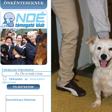
Feliratkozás hírlevelünkre:
Elolvastam az
Adatvédelmi
tájékoztatót
KeverékKutya Webshop