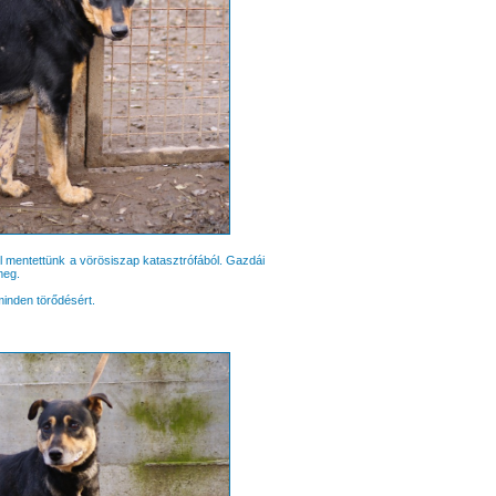
l mentettünk a vörösiszap katasztrófából. Gazdái
meg.
minden törődésért.