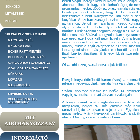
kellett vágni, heréjét kezelni kellett és a lábujjai
ahonnan elhoztuk, hagytunk elérhetőséget, de nem 
SOKKOLÓ
programba, megkezdődött az oltás, ivartalanítás és
Bendegúz annak ellenére, hogy kertben tartott
LETÖLTÉSEK
beleszokott a benti környezetbe, ma már el sem
kutyáikat. A szobatisztaság is szinte 100%, nagyo
KÉPTÁR
javítani fog. Bendit nem ajánlanám kezdő kutyás
olyan gazda mellett élhetne teljes életet, aki sok
barátot. Cicát azonnal elfogadta, ahogy a szuka ku
SPECIÁLIS PROGRAMJAINK
ötlet, most már Bélával az egyetlen kan kutyusomma
szerepet, ezért oda kell rájuk figyelni. Ami a le
MACSKAMENTÉS
unatkozni nem lehet mellette. Imád játszani, főleg
adódni, mikor a saját elképzelése szerinti, alacs
MACS-KA-LAND
labda, gond sincs, más játékot el lehet tőle venni, 
BOXER FAJTAMENTÉS
fiatal kutyák általában, ő is egy kicsit szerte
ajánlanám.
BULLDOG FAJTAMENTÉS
CANE CORSO FAJTAMENTÉS
Oltva, chipezve, ivartalanitva adjuk örökbe.
CSAU-CSAU FAJTAMENTÉS
RÓKÁZÁS
Rezgő
kutya (körülbelül három éves), a kolontári
LOVAZÁS
teljesen meggyógyultak, ivartalanítva van, oltást, fé
MAJOMKODÁS
Szóval, tipp-topp fiúcska lett belőle. Az emberek
KEVERÉK KUTYA
vágyik, szobatiszta. Imád játszani, szaladgálni.
VOLT EGYSZER EGY
A Rezgő nevet, amit megtalálásakor a Noé akti
MINIMENHELY
megszokta, hallgat rá. Idős gazdája még Kolo
tartózkodni, de az udvaron is jól el van. Egyetl
maga mellett. A lány kutyákkal barátkozik, a cicák
utazni. Most új, szerető családot keres.