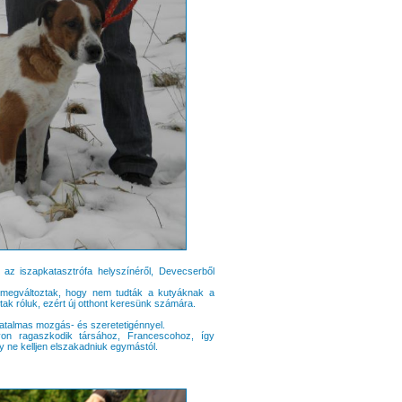
 az iszapkatasztrófa helyszínéről, Devecserből
 megváltoztak, hogy nem tudták a kutyáknak a
tak róluk, ezért új otthont keresünk számára.
y hatalmas mozgás- és szeretetigénnyel.
on ragaszkodik társához, Francescohoz, így
 ne kelljen elszakadniuk egymástól.