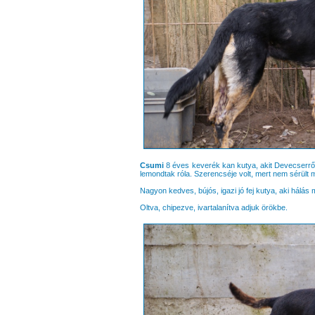
Csumi
8 éves keverék kan kutya, akit Devecserrő
lemondtak róla. Szerencséje volt, mert nem sérült 
Nagyon kedves, bújós, igazi jó fej kutya, aki hálás 
Oltva, chipezve, ivartalanítva adjuk örökbe.