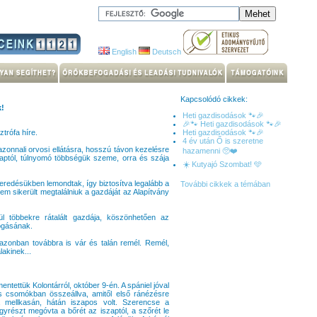
English
Deutsch
Kapcsolódó cikkek:
k!
Heti gazdisodások 🐾🎉
🎉🐾 Heti gazdisodások 🐾🎉
trófa híre.
Heti gazdisodások 🐾🎉
4 év után Ő is szeretne
azonnali orvosi ellátásra, hosszú távon kezelésre
hazamenni 🥺❤️
aptól, túlnyomó többségük szeme, orra és szája
☀️ Kutyajó Szombat! 🩵
eredésükben lemondtak, így biztosítva legalább a
További cikkek a témában
nem sikerült megtalálniuk a gazdáját az Alapítvány
zül többekre rátalált gazdája, köszönhetően az
ogásának.
azonban továbbra is vár és talán remél. Remél,
akinek...
ntettük Kolontárról, október 9-én. A spániel jóval
s csomókban összeállva, amitől első ránézésre
 a mellkasán, hátán iszapos volt. Szerencse a
yrészt megóvta a bőrét az iszaptól, a szőrét le