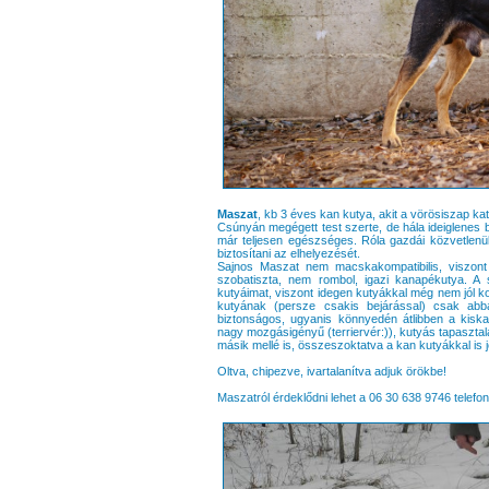
Maszat
, kb 3 éves kan kutya, akit a vörösiszap kat
Csúnyán megégett test szerte, de hála ideiglenes
már teljesen egészséges. Róla gazdái közvetlenü
biztosítani az elhelyezését.
Sajnos Maszat nem macskakompatibilis, viszont 
szobatiszta, nem rombol, igazi kanapékutya. A s
kutyáimat, viszont idegen kutyákkal még nem jól ko
kutyának (persze csakis bejárással) csak abb
biztonságos, ugyanis könnyedén átlibben a kiska
nagy mozgásigényű (terriervér:)), kutyás tapaszt
másik mellé is, összeszoktatva a kan kutyákkal is jó
Oltva, chipezve, ivartalanítva adjuk örökbe!
Maszatról érdeklődni lehet a 06 30 638 9746 telef