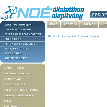
This article is not yet avaible in your language.
ANIMAL STORIES
SHELTER AT SZERGÉNY
ANIMAL NEWS
ADOPTION STORIES
THE SHELTER HELPER PROJECT
CELEBRITY SUPPORTERS
PRESS
EDUCATION