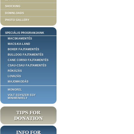
SHOCKING
DOWNLOADS
PHOTO GALLERY
SPECIÁLIS PROGRAMJAINK
MACSKAMENTÉS
MACS-KA-LAND
BOXER FAJTAMENTÉS
BULLDOG FAJTAMENTÉS
CANE CORSO FAJTAMENTÉS
CSAU-CSAU FAJTAMENTÉS
RÓKÁZÁS
LOVAZÁS
MAJOMKODÁS
MONGREL
VOLT EGYSZER EGY
MINIMENHELY