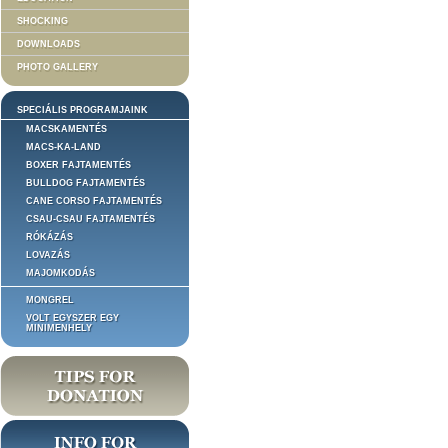
SHOCKING
DOWNLOADS
PHOTO GALLERY
SPECIÁLIS PROGRAMJAINK
MACSKAMENTÉS
MACS-KA-LAND
BOXER FAJTAMENTÉS
BULLDOG FAJTAMENTÉS
CANE CORSO FAJTAMENTÉS
CSAU-CSAU FAJTAMENTÉS
RÓKÁZÁS
LOVAZÁS
MAJOMKODÁS
MONGREL
VOLT EGYSZER EGY
MINIMENHELY