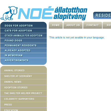
This article is not yet avaible in your language.
ANIMAL STORIES
SHELTER AT SZERGÉNY
ANIMAL NEWS
ADOPTION STORIES
THE SHELTER HELPER PROJECT
CELEBRITY SUPPORTERS
PRESS
EDUCATION