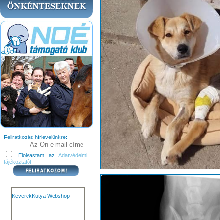
Feliratkozás hírlevelünkre:
Elolvastam az
Adatvédelmi
tájékoztatót
KeverékKutya Webshop