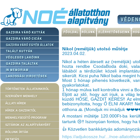
Nikol (reméljük) utolsó műtétje
2023.04.02.
Nikol a héten átesett az (reméljük) u
hozta rendbe CsodaBoda doki, valami
lábából a térdizület közeli implant
sikerült. Kicsi puha Nikol baba megint h
Most 1 hónap pihenés következik, var
gyakorlatokat.
TÖRTÉNETEK ÁLLATAINKRÓL
1 hónap múlva kell kontrollra vinni a B
Eljött az idő, hogy azt írjuk, a vilá
SZERGÉNYI MENHELY
küzdő HŐSE, GAZDIT KERES‼️ Az elmúl
bebizonyította, hogy Ő ÉLNI AKAR‼️ N
ÁLLATI HÍREK
otthona 🙏 (Mondjuk mi imádjuk ❤️❤️❤️❤
HÍREK A GAZDIKTÓL
A mostani műtétje 120.000Ft-ba került
MENHELYSEGÍTŐ PROGRAM
tartunk 😢‼️ Iszonyúan fontos, hogy ha t
SZTÁROK AZ ALAPÍTVÁNYÉRT
👍 Közvetlen bankkártyás adományozás
RÓLUNK ÍRTÁK
https://adjukossze.hu/.../noe-allatotth
OKTATÁS