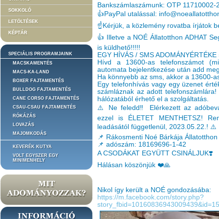
Bankszámlaszámunk: OTP 11710002-
SOKKOLÓ
👍PayPal utalással: info@noeallatottho
LETÖLTÉSEK
☝️Kérjük, a közlemény rovatba írjátok be
KÉPTÁR
👍 Illetve a NOÉ Állatotthon ADHAT S
is küldhető!!!!!
SPECIÁLIS PROGRAMJAINK
EGY HÍVÁS / SMS ADOMÁNYÉRTÉKE 
Hívd a 13600-as telefonszámot (min
MACSKAMENTÉS
automata bejelentkezése után add meg 
MACS-KA-LAND
Ha könnyebb az sms, akkor a 13600-as 
BOXER FAJTAMENTÉS
Egy telefonhívás vagy egy üzenet érték
BULLDOG FAJTAMENTÉS
számláznak az adott telefonszámlára! 
hálózatából érhető el a szolgáltatás.
CANE CORSO FAJTAMENTÉS
⚠️ Ne feledd‼️ Elérkezett az adóbeva
CSAU-CSAU FAJTAMENTÉS
RÓKÁZÁS
ezzel is ÉLETET MENTHETSZ! Rende
LOVAZÁS
leadásától függetlenül, 2023.05.22.! ⚠️
MAJOMKODÁS
📌 Rákosmenti Noé Bárkája Állatotthon
📌 adószám: 18169696-1-42
KEVERÉK KUTYA
A CSODÁKAT EGYÜTT CSINÁLJUK❣️
VOLT EGYSZER EGY
MINIMENHELY
Hálásan köszönjük ❤️🙏
Nikol így került a NOÉ gondozásába:
https://m.facebook.com/story.php?
story_fbid=10160836943009439&id=1