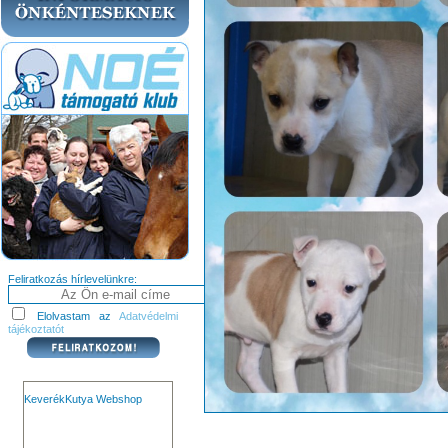
Feliratkozás hírlevelünkre:
Elolvastam az
Adatvédelmi
tájékoztatót
KeverékKutya Webshop