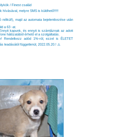
ölykök / Finest család
 hívásával, melyre SMS is küldhető!!!!!
!
ó nélkül!), majd az automata bejelentkezése után
d a 63 -at.
Ennyit kapunk, és ennyit is számláznak az adott
one hálózatából érhető el a szolgáltatás.
je! Rendelkezz adód 1%-ról, ezzel is ÉLETET
leadásától függetlenül, 2022.05.20.! ⚠️