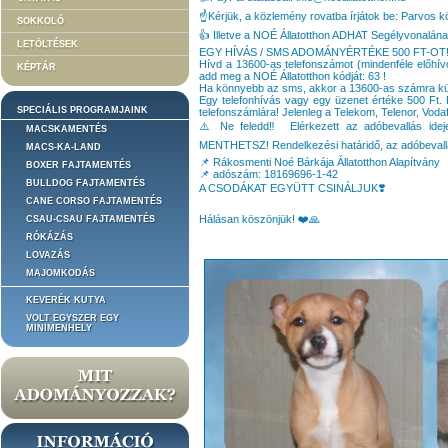
☝️Kérjük, a közlemény rovatba írjátok be: Parvos k
SOKKOLÓ
👍 Illetve a NOÉ Állatotthon ADHAT Segélyvonalának
LETÖLTÉSEK
EGY HÍVÁS / SMS ADOMÁNYÉRTÉKE 500 FT-OT
Hívd a 13600-as telefonszámot (mindenféle előhív
KÉPTÁR
add meg a NOÉ Állatotthon kódját: 63 !
Ha könnyebb az sms, akkor a 13600-as számra kül
Egy telefonhívás vagy egy üzenet értéke 500 Ft. 
SPECIÁLIS PROGRAMJAINK
telefonszámlára! Jelenleg a Telekom, Telenor, Vodaf
⚠️ Ne feledd‼️ Elérkezett az adóbevallás ide
MACSKAMENTÉS
MENTHETSZ! Rendelkezési határidő, az adóbevallás 
MACS-KA-LAND
📌 Rákosmenti Noé Bárkája Állatotthon Alapítvány
BOXER FAJTAMENTÉS
📌 adószám: 18169696-1-42
BULLDOG FAJTAMENTÉS
A CSODÁKAT EGYÜTT CSINÁLJUK❣️
CANE CORSO FAJTAMENTÉS
Hálásan köszönjük! ❤️🙏
CSAU-CSAU FAJTAMENTÉS
RÓKÁZÁS
LOVAZÁS
MAJOMKODÁS
KEVERÉK KUTYA
VOLT EGYSZER EGY
MINIMENHELY