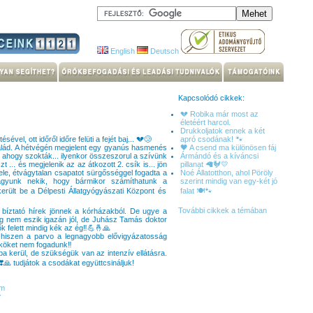
English
Deutsch
Kapcsolódó cikkek:
💔 Robika már most az
életéért harcol.
Drukkoljatok ennek a két
vel, ott időről időre felüti a fejét baj... 💔😢
apró csodának! 🐾
salád. A hétvégén megjelent egy gyanús hasmenés
🖤 A csend ma különösen fáj
 ahogy szokták... ilyenkor összeszorul a szívünk
Ármándó és a kíváncsi
... és megjelenik az az átkozott 2. csík is... jön
pillanat 🦙🐓💛
ele, étvágytalan csapatot sürgősséggel fogadta a
Noé Állatotthon, ahol Pöröly
agyunk nekik, hogy bármikor számíthatunk a
szerint mindig van egy-két jó
erült be a Délpesti Állatgyógyászati Központ és
falat 🍽️🐾
További cikkek a témában
 bíztató hírek jönnek a kórházakból. De ugye a
ég nem eszik igazán jól, de Juhász Tamás doktor
k felett mindig kék az ég‼️💪🤞🙏
, hiszen a parvo a legnagyobb elővigyázatosság
lyköket nem fogadunk‼️
a kerül, de szükségük van az intenzív ellátásra.
🙏 tudjátok a csodákat együttcsináljuk!
om
7