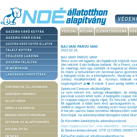
BAJ VAN! PARVO VAN!
2022.02.16.
BAJ VAN‼️ PARVO VAN‼️
Nincs ezen mit tagadni, aki foglalkozik kölykök mentésé
Van nekünk 6 pici bulltype babánk, ők a Finest_c
és valahogy nem úgy vetették rá magukat az ételre
és máris a torkunkban ver. Azonnal parvo gyorsteszt 
a fojtogató sírás és a kétségbeesés. Vasárnap a f
Juhász Kisállatrendelő 🙏 Iszonyú hálásak v
segítségükre‼️🙏❤️ A másik 3 tesó pedig hétfőn k
TÖRTÉNETEK ÁLLATAINKRÓL
Sebészeti Centrum elkülönítőjébe.
Le sem merem írni, nehogy elkiabáljam, de eddig
SZERGÉNYI MENHELY
parvónál sosem lehet tudni. A betegebb csapat m
úr csapata nagyon vigyáz rájuk. És hisszük, a felhő
ÁLLATI HÍREK
Mi aggódunk a többi bent lévő apróságunkért is
mellett is nagyon fertőz. Jelenleg ezért most új kö
HÍREK A GAZDIKTÓL
A hat pici parvos baba kezelése elképesztően sokb
Köszönjük, ha adományoddal támogatni tudod őket❣️
MENHELYSEGÍTŐ PROGRAM
👍 Közvetlen bankkártyás adományozással:
SZTÁROK AZ ALAPÍTVÁNYÉRT
https://adjukossze.hu/.../noe-allatotthon.../tamogat
RÓLUNK ÍRTÁK
👍 Bankszámlaszámunk: OTP 11710002-2008377
👍PayPal utalással: info@noeallatotthon.hu
OKTATÁS