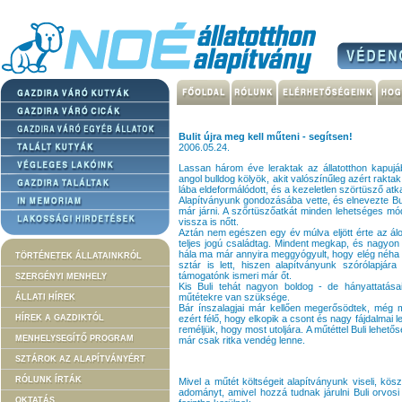
Bulit újra meg kell műteni - segítsen!
2006.05.24.
Lassan három éve leraktak az állatotthon kapuj
angol bulldog kölyök, akit valószínűleg azért raktak
lába eldeformálódott, és a kezeletlen szörtüsző atka 
Alapítványunk gondozásába vette, és elnevezte Bul
már járni. A szőrtüszőatkát minden lehetséges m
vissza is nőtt.
Aztán nem egészen egy év múlva eljött érte az álom
teljes jogú családtag. Mindent megkap, és nagyon
hála ma már annyira meggyógyult, hogy elég néha 
TÖRTÉNETEK ÁLLATAINKRÓL
sztár is lett, hiszen alapítványunk szórólapjára
támogatónk ismeri már őt.
SZERGÉNYI MENHELY
Kis Buli tehát nagyon boldog - de hányattatása
műtétekre van szüksége.
ÁLLATI HÍREK
Bár ínszalagjai már kellően megerősödtek, még 
HÍREK A GAZDIKTÓL
ezért félő, hogy elkopik a csont és nagy fájdalmai l
reméljük, hogy most utoljára. A műtéttel Buli lehetős
MENHELYSEGÍTŐ PROGRAM
már csak ritka vendég lenne.
SZTÁROK AZ ALAPÍTVÁNYÉRT
RÓLUNK ÍRTÁK
Mivel a műtét költségeit alapítványunk viseli, kösz
adományt, amivel hozzá tudnak járulni Buli orvosi
OKTATÁS