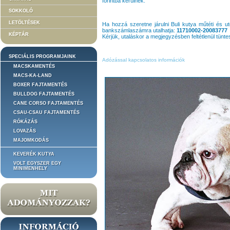
forintba kerülnek.
SOKKOLÓ
LETÖLTÉSEK
Ha hozzá szeretne járulni Buli kutya műtéti és 
bankszámlaszámra utalhatja:
11710002-20083777
KÉPTÁR
Kérjük, utaláskor a megjegyzésben feltétlenül tüntes
SPECIÁLIS PROGRAMJAINK
Adózással kapcsolatos információk
MACSKAMENTÉS
MACS-KA-LAND
BOXER FAJTAMENTÉS
BULLDOG FAJTAMENTÉS
CANE CORSO FAJTAMENTÉS
CSAU-CSAU FAJTAMENTÉS
RÓKÁZÁS
LOVAZÁS
MAJOMKODÁS
KEVERÉK KUTYA
VOLT EGYSZER EGY
MINIMENHELY