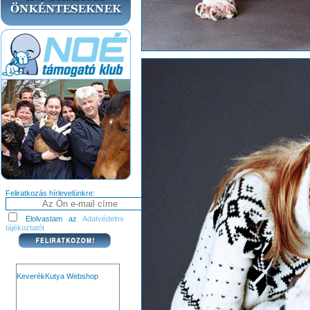
Feliratkozás hírlevelünkre:
Elolvastam az
Adatvédelmi
tájékoztatót
KeverékKutya Webshop