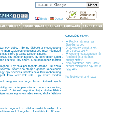
English
Deutsch
Kapcsolódó cikkek:
💔 Robika már most az
életéért harcol.
ában egy dobozt. Benne üldögélt a megszeppent
Drukkoljatok ennek a két
 ki, mert születési rendellenesség miatt két melső
apró csodának! 🐾
miatt szőre is szinte teljesen kihullott.
🖤 A csend ma különösen fáj
inak. Egy műtéten túlesett, így könyebben tudott
Ármándó és a kíváncsi
ódon kezeltük, így szőre, a betegségéhez mérten
pillanat 🦙🐓💛
Noé Állatotthon, ahol Pöröly
gazdi. Egy fiatal pár fogadta örökbe. Buli azóta
szerint mindig van egy-két jó
 szeretik. Szőrtüsző atkája a gondos kezelésnek
falat 🍽️🐾
egy-egy speciális fürdetés neki. Buli közben még
 profi fotók készültek róla - így szinte minden
További cikkek a témában
inak még nincsen vége, hiszen kiderült: újabb
minidg nem a tappancsán jár, hanem a csonton,
esznek. Ezért kell megműttetni újra mindkét lábát -
éget kapna egy olyan teljes életre, ahol a fájdalom
önettel fogadunk az állatbarátoktól bármilyen kis
 ellátásának költségeihez. A műtétek kb. 80 ezer