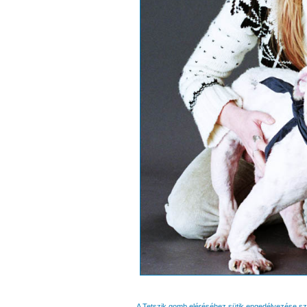
A Tetszik gomb eléréséhez sütik engedélyezése s