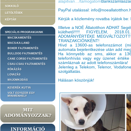
alapitvan…/tamogatom
Bankszámlaszá
SOKKOLÓ
PayPal utalással: info@noeallatotthon.
LETÖLTÉSEK
Kérjük a közlemény rovatba írjátok be:
KÉPTÁR
IIlletve a NOÉ Állatotthon ADHAT Segé
küldhető!!!!! FIGYELEM, 201
SPECIÁLIS PROGRAMJAINK
ADOMÁNYÉRTÉKE MEGVÁLTOZOTT!
MACSKAMENTÉS
TRANZAKCIÓNKÉNT!
MACS-KA-LAND
Hívd a 13600-as telefonszámot (min
BOXER FAJTAMENTÉS
automata bejelentkezése után add meg 
Ha könnyebb az sms, akkor a 136
BULLDOG FAJTAMENTÉS
telefonhívás vagy egy üzenet értéke 
CANE CORSO FAJTAMENTÉS
számláznak az adott telefonszámlára!
CSAU-CSAU FAJTAMENTÉS
Jelenleg a Telekom, Telenor, Vodafone 
RÓKÁZÁS
szolgáltatás.
LOVAZÁS
Hálásan köszönjük!
MAJOMKODÁS
KEVERÉK KUTYA
VOLT EGYSZER EGY
MINIMENHELY