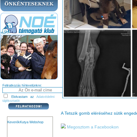
Feliratkozás hírlevelünkre:
Elolvastam az
Adatvédelmi
tájékoztatót
A Tetszik gomb eléréséhez sütik enge
KeverékKutya Webshop
Megosztom a Facebookon