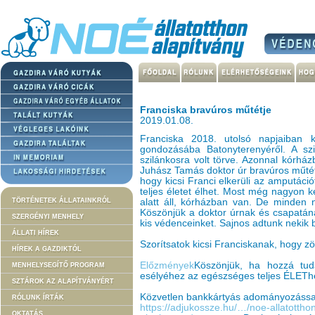
Franciska bravúros műtétje
2019.01.08.
Franciska 2018. utolsó napjaiban k
gondozásába Batonyterenyéről. A sz
szilánkosra volt törve. Azonnal kórház
Juhász Tamás doktor úr bravúros műtéte
hogy kicsi Franci elkerüli az amputáci
teljes életet élhet. Most még nagyon k
TÖRTÉNETEK ÁLLATAINKRÓL
alatt áll, kórházban van. De minden 
Köszönjük a doktor úrnak és csapatána
SZERGÉNYI MENHELY
kis védenceinket. Sajnos adtunk nekik b
ÁLLATI HÍREK
Szorítsatok kicsi Franciskanak, hogy 
HÍREK A GAZDIKTÓL
Előzmények
Köszönjük, ha hozzá tud
MENHELYSEGÍTŐ PROGRAM
esélyéhez az egészséges teljes ÉLETh
SZTÁROK AZ ALAPÍTVÁNYÉRT
Közvetlen bankkártyás adományozássa
RÓLUNK ÍRTÁK
https://adjukossze.hu/…/noe-allatottho
OKTATÁS