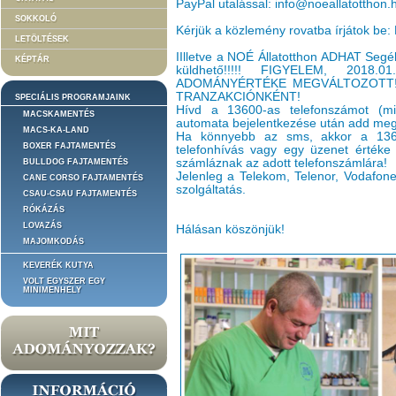
PayPal utalással: info@noeallatotthon.
SOKKOLÓ
Kérjük a közlemény rovatba írjátok be:
LETÖLTÉSEK
IIlletve a NOÉ Állatotthon ADHAT Segé
KÉPTÁR
küldhető!!!!! FIGYELEM, 201
ADOMÁNYÉRTÉKE MEGVÁLTOZOTT!
TRANZAKCIÓNKÉNT!
SPECIÁLIS PROGRAMJAINK
Hívd a 13600-as telefonszámot (min
MACSKAMENTÉS
automata bejelentkezése után add meg 
MACS-KA-LAND
Ha könnyebb az sms, akkor a 136
BOXER FAJTAMENTÉS
telefonhívás vagy egy üzenet értéke 
számláznak az adott telefonszámlára!
BULLDOG FAJTAMENTÉS
Jelenleg a Telekom, Telenor, Vodafone 
CANE CORSO FAJTAMENTÉS
szolgáltatás.
CSAU-CSAU FAJTAMENTÉS
RÓKÁZÁS
LOVAZÁS
Hálásan köszönjük!
MAJOMKODÁS
KEVERÉK KUTYA
VOLT EGYSZER EGY
MINIMENHELY