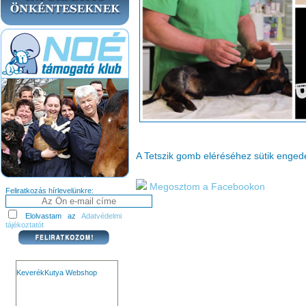
A Tetszik gomb eléréséhez sütik enge
Megosztom a Facebookon
Feliratkozás hírlevelünkre:
Elolvastam az
Adatvédelmi
tájékoztatót
KeverékKutya Webshop