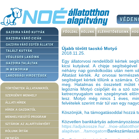
Újabb törött tacskó Motyó
2018.11.25.
Egy állatorvosi rendelőből kértek segí
kicsi kutyával. A chipje segítségével
néhány nap gondolkodás után nem vállal
Altatást kérték. Az orvosai termés
segítséget kértek tőlünk a számára. 
meg. Hatalmas és összetett műtét vo
TÖRTÉNETEK ÁLLATAINKRÓL
legóznia Motyó csípőjét és a szó szer
ketrecnyugalom van szegénynek előír
SZERGÉNYI MENHELY
lesz. Motyó még nincs 1 éves, mi
felvételek szerint már túl van egy nagy
ÁLLATI HÍREK
HÍREK A GAZDIKTÓL
Köszönjük, ha támogatásoddal hozzá t
MENHELYSEGÍTŐ PROGRAM
Közvetlen bankkártyás adományozássa
SZTÁROK AZ ALAPÍTVÁNYÉRT
https://adjukossze.hu/…/noe-allatottho
alapitvan…/tamogatom
Bankszámlaszá
RÓLUNK ÍRTÁK
OKTATÁS