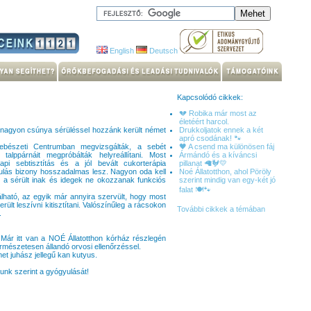
English
Deutsch
Kapcsolódó cikkek:
💔 Robika már most az
életéért harcol.
ől nagyon csúnya sérüléssel hozzánk került német
Drukkoljatok ennek a két
apró csodának! 🐾
ebészeti Centrumban megvizsgálták, a sebét
🖤 A csend ma különösen fáj
talppárnáit megpróbálták helyreállítani. Most
Ármándó és a kíváncsi
 napi sebtisztítás és a jól bevált cukorterápia
pillanat 🦙🐓💛
yulás bizony hosszadalmas lesz. Nagyon oda kell
Noé Állatotthon, ahol Pöröly
y a sérült inak és idegek ne okozzanak funkciós
szerint mindig van egy-két jó
falat 🍽️🐾
álható, az egyik már annyira szervült, hogy most
rült leszívni kitisztítani. Valószínűleg a rácsokon
További cikkek a témában
.
Már itt van a NOÉ Állatotthon kórház részlegén
rmészetesen állandó orvosi ellenőrzéssel.
et juhász jellegű kan kutyus.
unk szerint a gyógyulását!