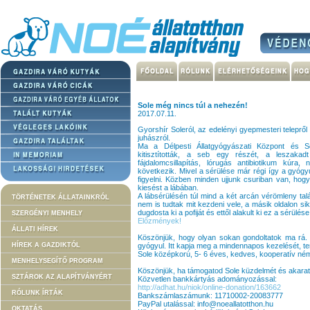
Sole még nincs túl a nehezén!
2017.07.11.
Gyorshír Soleról, az edelényi gyepmesteri telepr
juhászról.
Ma a Délpesti Állatgyógyászati Központ és S
kitisztították, a seb egy részét, a leszakadt 
fájdalomcsillapítás, lórugás antibiotikum kúra,
következik. Mivel a sérülése már régi így a gyóg
figyelni. Közben minden ujjunk csuriban van, hog
kiesést a lábában.
A lábsérülésén túl mind a két arcán vérömleny tal
TÖRTÉNETEK ÁLLATAINKRÓL
nem is tudtak mit kezdeni vele, a másik oldalon sike
dugdosta ki a pofiját és ettől alakult ki ez a sérülése
SZERGÉNYI MENHELY
Előzmények!
ÁLLATI HÍREK
Köszönjük, hogy olyan sokan gondoltatok ma rá. 
HÍREK A GAZDIKTÓL
gyógyul. Itt kapja meg a mindennapos kezelését, te
Sole középkorú, 5- 6 éves, kedves, kooperatív ném
MENHELYSEGÍTŐ PROGRAM
Köszönjük, ha támogatod Sole küzdelmét és akarat
SZTÁROK AZ ALAPÍTVÁNYÉRT
Közvetlen bankkártyás adományozással:
http://adhat.hu/niok/online-donation/163662
RÓLUNK ÍRTÁK
Bankszámlaszámunk: 11710002-20083777
PayPal utalással: info@noeallatotthon.hu
OKTATÁS