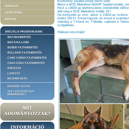
Közlemény rovatba kérjük beírni Sole!
Illetve a NOÉ Állatotthon ADHAT Segélyvonalán, mel
SOKKOLÓ
Hívd a 13600-as telefonszámot (mindenféle előhív
add meg a NOÉ Állatotthon kódját: 63 !
LETÖLTÉSEK
Ha könnyebb az sms, akkor a 13600-as számra kü
értéke 250 Ft. Ennyit kapunk, és ennyit is számláz
KÉPTÁR
Jelenleg a T-Home és T-Mobile, valamint a Telenor
szolgáltatás.
SPECIÁLIS PROGRAMJAINK
Hálásan köszönjük!
MACSKAMENTÉS
MACS-KA-LAND
BOXER FAJTAMENTÉS
BULLDOG FAJTAMENTÉS
CANE CORSO FAJTAMENTÉS
CSAU-CSAU FAJTAMENTÉS
RÓKÁZÁS
LOVAZÁS
MAJOMKODÁS
KEVERÉK KUTYA
VOLT EGYSZER EGY
MINIMENHELY