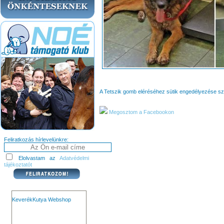
A Tetszik gomb eléréséhez sütik engedélyezése s
Megosztom a Facebookon
Feliratkozás hírlevelünkre:
Elolvastam az
Adatvédelmi
tájékoztatót
KeverékKutya Webshop