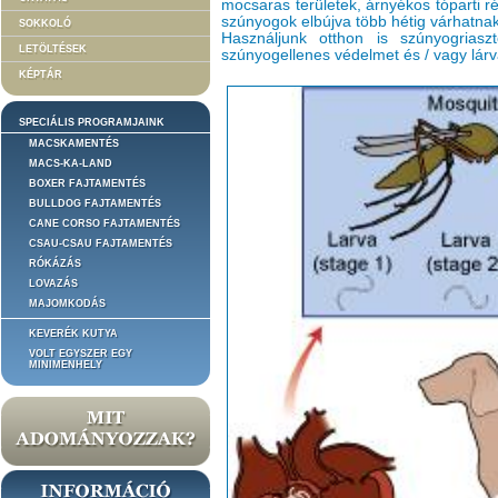
mocsaras területek, árnyékos tóparti r
szúnyogok elbújva több hétig várhatnak
SOKKOLÓ
Használjunk otthon is szúnyogriasz
LETÖLTÉSEK
szúnyogellenes védelmet és / vagy lárv
KÉPTÁR
SPECIÁLIS PROGRAMJAINK
MACSKAMENTÉS
MACS-KA-LAND
BOXER FAJTAMENTÉS
BULLDOG FAJTAMENTÉS
CANE CORSO FAJTAMENTÉS
CSAU-CSAU FAJTAMENTÉS
RÓKÁZÁS
LOVAZÁS
MAJOMKODÁS
KEVERÉK KUTYA
VOLT EGYSZER EGY
MINIMENHELY