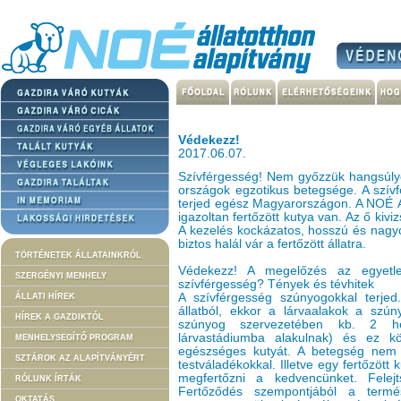
Védekezz!
2017.06.07.
Szívférgesség! Nem győzzük hangsúlyo
országok egzotikus betegsége. A szív
terjed egész Magyarországon. A NOÉ Á
igazoltan fertőzött kutya van. Az ő kiv
A kezelés kockázatos, hosszú és nagy
biztos halál vár a fertőzött állatra.
TÖRTÉNETEK ÁLLATAINKRÓL
Védekezz! A megelőzés az egyetl
SZERGÉNYI MENHELY
szívférgesség? Tények és tévhitek
A szívférgesség szúnyogokkal terjed
ÁLLATI HÍREK
állatból, ekkor a lárvaalakok a szún
HÍREK A GAZDIKTÓL
szúnyog szervezetében kb. 2 hét
lárvastádiumba alakulnak) és ez k
MENHELYSEGÍTŐ PROGRAM
egészséges kutyát. A betegség nem te
SZTÁROK AZ ALAPÍTVÁNYÉRT
testváladékokkal. Illetve egy fertőzött 
megfertőzni a kedvencünket. Felej
RÓLUNK ÍRTÁK
Fertőződés szempontjából a termé
OKTATÁS