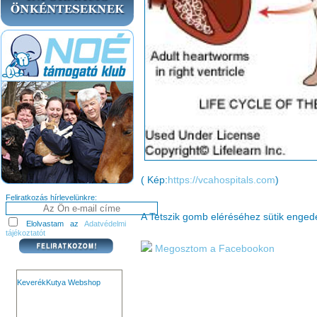
( Kép:
https://vcahospitals.com
)
Feliratkozás hírlevelünkre:
A Tetszik gomb eléréséhez sütik enge
Elolvastam az
Adatvédelmi
tájékoztatót
Megosztom a Facebookon
KeverékKutya Webshop