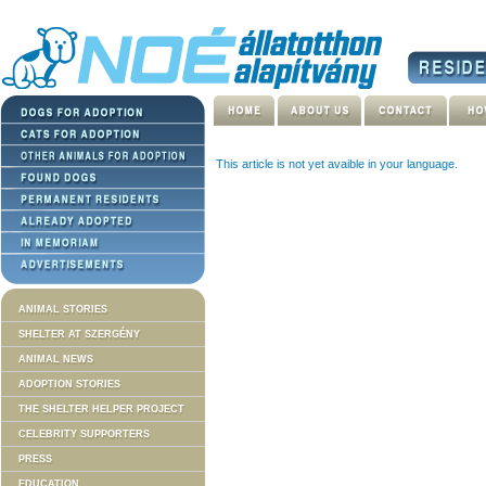
This article is not yet avaible in your language.
ANIMAL STORIES
SHELTER AT SZERGÉNY
ANIMAL NEWS
ADOPTION STORIES
THE SHELTER HELPER PROJECT
CELEBRITY SUPPORTERS
PRESS
EDUCATION