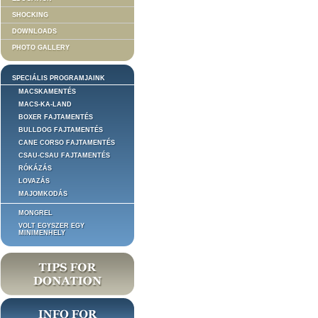
SHOCKING
DOWNLOADS
PHOTO GALLERY
SPECIÁLIS PROGRAMJAINK
MACSKAMENTÉS
MACS-KA-LAND
BOXER FAJTAMENTÉS
BULLDOG FAJTAMENTÉS
CANE CORSO FAJTAMENTÉS
CSAU-CSAU FAJTAMENTÉS
RÓKÁZÁS
LOVAZÁS
MAJOMKODÁS
MONGREL
VOLT EGYSZER EGY
MINIMENHELY