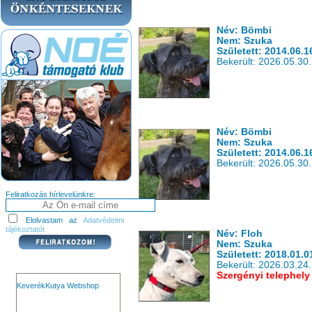
Név: Bömbi
Nem: Szuka
Született: 2014.06.1
Bekerült: 2026.05.30.
Név: Bömbi
Nem: Szuka
Született: 2014.06.1
Bekerült: 2026.05.30.
Feliratkozás hírlevelünkre:
Elolvastam az
Adatvédelmi
tájékoztatót
Név: Floh
Nem: Szuka
Született: 2018.01.0
Bekerült: 2026.03.24.
Szergényi telephely
KeverékKutya Webshop