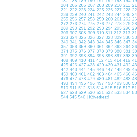
187
188
189
190
191
192
193
194
1
204
205
206
207
208
209
210
211
2
221
222
223
224
225
226
227
228
2
238
239
240
241
242
243
244
245
2
255
256
257
258
259
260
261
262
2
272
273
274
275
276
277
278
279
2
289
290
291
292
293
294
295
296
2
306
307
308
309
310
311
312
313
3
323
324
325
326
327
328
329
330
3
340
341
342
343
344
345
346
347
3
357
358
359
360
361
362
363
364
3
374
375
376
377
378
379
380
381
3
391
392
393
394
395
396
397
398
3
408
409
410
411
412
413
414
415
4
425
426
427
428
429
430
431
432
4
442
443
444
445
446
447
448
449
4
459
460
461
462
463
464
465
466
4
476
477
478
479
480
481
482
483
4
493
494
495
496
497
498
499
500
5
510
511
512
513
514
515
516
517
5
527
528
529
530
531
532
533
534
5
544
545
546
|
Következő