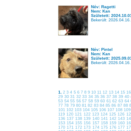
Név: Ragetti
Nem: Kan
Született: 2024.10.0
Bekerült: 2026.04.16.
Név: Pintel
Nem: Kan
Született: 2025.09.0
Bekerült: 2026.04.16.
1.
2
3
4
5
6
7
8
9
10
11
12
13
14
15
1
29
30
31
32
33
34
35
36
37
38
39
40
53
54
55
56
57
58
59
60
61
62
63
64
77
78
79
80
81
82
83
84
85
86
87
88
101
102
103
104
105
106
107
108
10
119
120
121
122
123
124
125
126
1
136
137
138
139
140
141
142
143
1
153
154
155
156
157
158
159
160
1
170
171
172
173
174
175
176
177
1