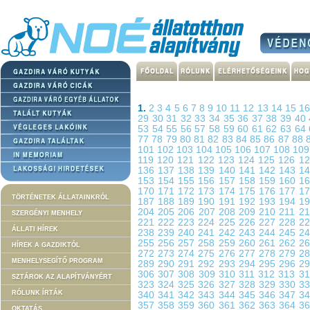
1.
2
3
4
5
6
7
8
9
10
11
12
13
14
15
1
29
30
31
32
33
34
35
36
37
38
39
40
53
54
55
56
57
58
59
60
61
62
63
64
77
78
79
80
81
82
83
84
85
86
87
88
101
102
103
104
105
106
107
108
10
119
120
121
122
123
124
125
126
1
136
137
138
139
140
141
142
143
1
153
154
155
156
157
158
159
160
1
170
171
172
173
174
175
176
177
1
TÖRTÉNETEK ÁLLATAINKRÓL
187
188
189
190
191
192
193
194
1
204
205
206
207
208
209
210
211
2
SZERGÉNYI MENHELY
221
222
223
224
225
226
227
228
2
ÁLLATI HÍREK
238
239
240
241
242
243
244
245
2
255
256
257
258
259
260
261
262
2
HÍREK A GAZDIKTÓL
272
273
274
275
276
277
278
279
2
MENHELYSEGÍTŐ PROGRAM
289
290
291
292
293
294
295
296
2
306
307
308
309
310
311
312
313
3
SZTÁROK AZ ALAPÍTVÁNYÉRT
323
324
325
326
327
328
329
330
3
RÓLUNK ÍRTÁK
340
341
342
343
344
345
346
347
3
357
358
359
360
361
362
363
364
3
OKTATÁS