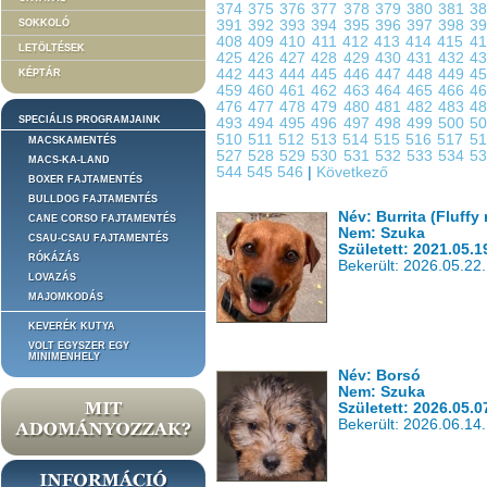
374
375
376
377
378
379
380
381
3
SOKKOLÓ
391
392
393
394
395
396
397
398
3
408
409
410
411
412
413
414
415
4
LETÖLTÉSEK
425
426
427
428
429
430
431
432
4
442
443
444
445
446
447
448
449
4
KÉPTÁR
459
460
461
462
463
464
465
466
4
476
477
478
479
480
481
482
483
4
SPECIÁLIS PROGRAMJAINK
493
494
495
496
497
498
499
500
5
510
511
512
513
514
515
516
517
5
MACSKAMENTÉS
527
528
529
530
531
532
533
534
5
MACS-KA-LAND
544
545
546
|
Következő
BOXER FAJTAMENTÉS
BULLDOG FAJTAMENTÉS
Név: Burrita (Fluff
CANE CORSO FAJTAMENTÉS
Nem: Szuka
CSAU-CSAU FAJTAMENTÉS
Született: 2021.05.1
RÓKÁZÁS
Bekerült: 2026.05.22.
LOVAZÁS
MAJOMKODÁS
KEVERÉK KUTYA
VOLT EGYSZER EGY
MINIMENHELY
Név: Borsó
Nem: Szuka
Született: 2026.05.0
Bekerült: 2026.06.14.