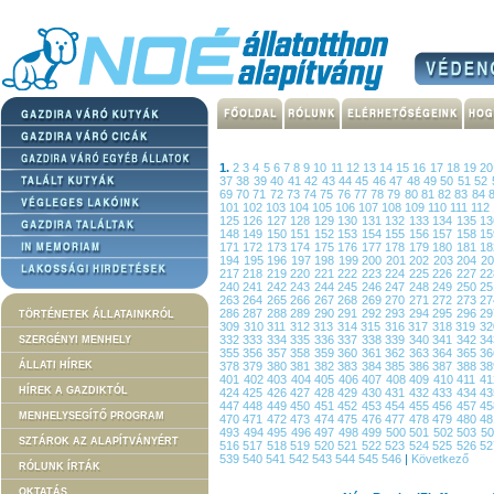
1.
2
3
4
5
6
7
8
9
10
11
12
13
14
15
16
17
18
19
2
37
38
39
40
41
42
43
44
45
46
47
48
49
50
51
52
69
70
71
72
73
74
75
76
77
78
79
80
81
82
83
84
101
102
103
104
105
106
107
108
109
110
111
112
125
126
127
128
129
130
131
132
133
134
135
1
148
149
150
151
152
153
154
155
156
157
158
1
171
172
173
174
175
176
177
178
179
180
181
1
194
195
196
197
198
199
200
201
202
203
204
2
217
218
219
220
221
222
223
224
225
226
227
2
240
241
242
243
244
245
246
247
248
249
250
2
263
264
265
266
267
268
269
270
271
272
273
2
286
287
288
289
290
291
292
293
294
295
296
2
TÖRTÉNETEK ÁLLATAINKRÓL
309
310
311
312
313
314
315
316
317
318
319
3
332
333
334
335
336
337
338
339
340
341
342
3
SZERGÉNYI MENHELY
355
356
357
358
359
360
361
362
363
364
365
3
ÁLLATI HÍREK
378
379
380
381
382
383
384
385
386
387
388
3
401
402
403
404
405
406
407
408
409
410
411
4
HÍREK A GAZDIKTÓL
424
425
426
427
428
429
430
431
432
433
434
4
447
448
449
450
451
452
453
454
455
456
457
4
MENHELYSEGÍTŐ PROGRAM
470
471
472
473
474
475
476
477
478
479
480
4
493
494
495
496
497
498
499
500
501
502
503
5
SZTÁROK AZ ALAPÍTVÁNYÉRT
516
517
518
519
520
521
522
523
524
525
526
5
539
540
541
542
543
544
545
546
|
Következő
RÓLUNK ÍRTÁK
OKTATÁS