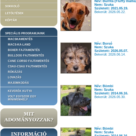
Név: Burrita (Fluffy mama
Nem: Szuka
SOKKOLÓ
Született: 2021.05.19.
Bekerült: 2026.05.22.
LETÖLTÉSEK
KÉPTÁR
SPECIÁLIS PROGRAMJAINK
MACSKAMENTÉS
Név: Borsó
MACS-KA-LAND
Nem: Szuka
BOXER FAJTAMENTÉS
Született: 2026.05.07.
Bekerült: 2026.06.14.
BULLDOG FAJTAMENTÉS
CANE CORSO FAJTAMENTÉS
CSAU-CSAU FAJTAMENTÉS
RÓKÁZÁS
LOVAZÁS
MAJOMKODÁS
Név: Bömbi
Nem: Szuka
KEVERÉK KUTYA
Született: 2014.06.16.
VOLT EGYSZER EGY
Bekerült: 2026.05.30.
MINIMENHELY
Név: Bömbi
Nem: Szuka
Született: 2014.06.16.