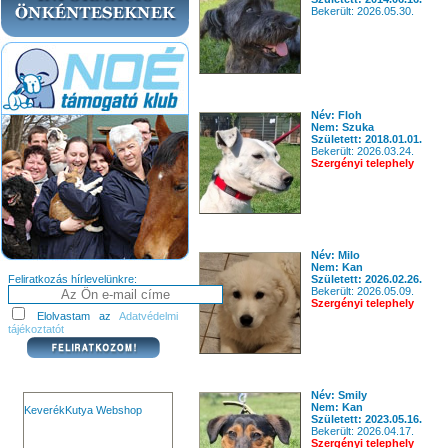
Bekerült: 2026.05.30.
Név: Floh
Nem: Szuka
Született: 2018.01.01.
Bekerült: 2026.03.24.
Szergényi telephely
Név: Milo
Nem: Kan
Feliratkozás hírlevelünkre:
Született: 2026.02.26.
Bekerült: 2026.05.09.
Szergényi telephely
Elolvastam az
Adatvédelmi
tájékoztatót
Név: Smily
Nem: Kan
KeverékKutya Webshop
Született: 2023.05.16.
Bekerült: 2026.04.17.
Szergényi telephely