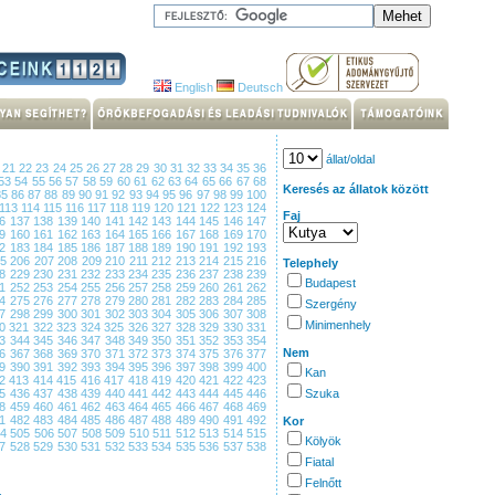
English
Deutsch
állat/oldal
0
21
22
23
24
25
26
27
28
29
30
31
32
33
34
35
36
53
54
55
56
57
58
59
60
61
62
63
64
65
66
67
68
Keresés az állatok között
85
86
87
88
89
90
91
92
93
94
95
96
97
98
99
100
113
114
115
116
117
118
119
120
121
122
123
124
Faj
36
137
138
139
140
141
142
143
144
145
146
147
59
160
161
162
163
164
165
166
167
168
169
170
82
183
184
185
186
187
188
189
190
191
192
193
05
206
207
208
209
210
211
212
213
214
215
216
Telephely
28
229
230
231
232
233
234
235
236
237
238
239
Budapest
51
252
253
254
255
256
257
258
259
260
261
262
74
275
276
277
278
279
280
281
282
283
284
285
Szergény
97
298
299
300
301
302
303
304
305
306
307
308
Minimenhely
20
321
322
323
324
325
326
327
328
329
330
331
43
344
345
346
347
348
349
350
351
352
353
354
Nem
66
367
368
369
370
371
372
373
374
375
376
377
89
390
391
392
393
394
395
396
397
398
399
400
Kan
12
413
414
415
416
417
418
419
420
421
422
423
35
436
437
438
439
440
441
442
443
444
445
446
Szuka
58
459
460
461
462
463
464
465
466
467
468
469
81
482
483
484
485
486
487
488
489
490
491
492
Kor
04
505
506
507
508
509
510
511
512
513
514
515
Kölyök
27
528
529
530
531
532
533
534
535
536
537
538
Fiatal
Felnőtt