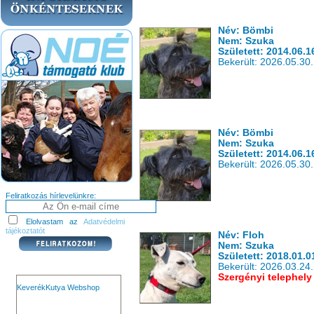
Név: Bömbi
Nem: Szuka
Született: 2014.06.1
Bekerült: 2026.05.30.
Név: Bömbi
Nem: Szuka
Született: 2014.06.1
Bekerült: 2026.05.30.
Feliratkozás hírlevelünkre:
Elolvastam az
Adatvédelmi
tájékoztatót
Név: Floh
Nem: Szuka
Született: 2018.01.0
Bekerült: 2026.03.24.
Szergényi telephely
KeverékKutya Webshop