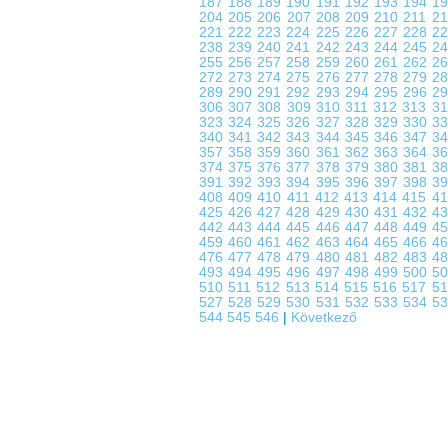
187
188
189
190
191
192
193
194
1
204
205
206
207
208
209
210
211
2
221
222
223
224
225
226
227
228
2
238
239
240
241
242
243
244
245
2
255
256
257
258
259
260
261
262
2
272
273
274
275
276
277
278
279
2
289
290
291
292
293
294
295
296
2
306
307
308
309
310
311
312
313
3
323
324
325
326
327
328
329
330
3
340
341
342
343
344
345
346
347
3
357
358
359
360
361
362
363
364
3
374
375
376
377
378
379
380
381
3
391
392
393
394
395
396
397
398
3
408
409
410
411
412
413
414
415
4
425
426
427
428
429
430
431
432
4
442
443
444
445
446
447
448
449
4
459
460
461
462
463
464
465
466
4
476
477
478
479
480
481
482
483
4
493
494
495
496
497
498
499
500
5
510
511
512
513
514
515
516
517
5
527
528
529
530
531
532
533
534
5
544
545
546
|
Következő