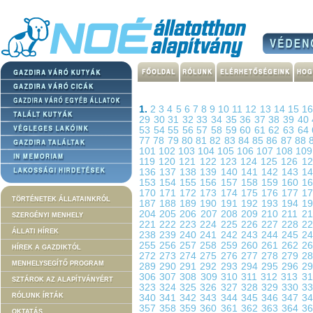
1.
2
3
4
5
6
7
8
9
10
11
12
13
14
15
1
29
30
31
32
33
34
35
36
37
38
39
40
53
54
55
56
57
58
59
60
61
62
63
64
77
78
79
80
81
82
83
84
85
86
87
88
101
102
103
104
105
106
107
108
10
119
120
121
122
123
124
125
126
1
136
137
138
139
140
141
142
143
1
153
154
155
156
157
158
159
160
1
170
171
172
173
174
175
176
177
1
TÖRTÉNETEK ÁLLATAINKRÓL
187
188
189
190
191
192
193
194
1
204
205
206
207
208
209
210
211
2
SZERGÉNYI MENHELY
221
222
223
224
225
226
227
228
2
ÁLLATI HÍREK
238
239
240
241
242
243
244
245
2
255
256
257
258
259
260
261
262
2
HÍREK A GAZDIKTÓL
272
273
274
275
276
277
278
279
2
MENHELYSEGÍTŐ PROGRAM
289
290
291
292
293
294
295
296
2
306
307
308
309
310
311
312
313
3
SZTÁROK AZ ALAPÍTVÁNYÉRT
323
324
325
326
327
328
329
330
3
RÓLUNK ÍRTÁK
340
341
342
343
344
345
346
347
3
357
358
359
360
361
362
363
364
3
OKTATÁS