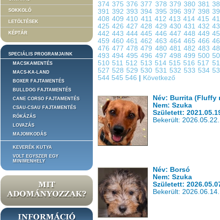
374
375
376
377
378
379
380
381
3
SOKKOLÓ
391
392
393
394
395
396
397
398
3
408
409
410
411
412
413
414
415
4
LETÖLTÉSEK
425
426
427
428
429
430
431
432
4
442
443
444
445
446
447
448
449
4
KÉPTÁR
459
460
461
462
463
464
465
466
4
476
477
478
479
480
481
482
483
4
SPECIÁLIS PROGRAMJAINK
493
494
495
496
497
498
499
500
5
510
511
512
513
514
515
516
517
5
MACSKAMENTÉS
527
528
529
530
531
532
533
534
5
MACS-KA-LAND
544
545
546
|
Következő
BOXER FAJTAMENTÉS
BULLDOG FAJTAMENTÉS
Név: Burrita (Fluff
CANE CORSO FAJTAMENTÉS
Nem: Szuka
CSAU-CSAU FAJTAMENTÉS
Született: 2021.05.1
RÓKÁZÁS
Bekerült: 2026.05.22.
LOVAZÁS
MAJOMKODÁS
KEVERÉK KUTYA
VOLT EGYSZER EGY
MINIMENHELY
Név: Borsó
Nem: Szuka
Született: 2026.05.0
Bekerült: 2026.06.14.