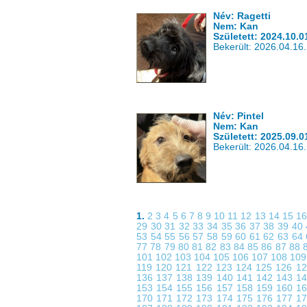
Név: Ragetti
Nem: Kan
Született: 2024.10.0
Bekerült: 2026.04.16.
Név: Pintel
Nem: Kan
Született: 2025.09.0
Bekerült: 2026.04.16.
1.
2
3
4
5
6
7
8
9
10
11
12
13
14
15
1
29
30
31
32
33
34
35
36
37
38
39
40
53
54
55
56
57
58
59
60
61
62
63
64
77
78
79
80
81
82
83
84
85
86
87
88
101
102
103
104
105
106
107
108
10
119
120
121
122
123
124
125
126
1
136
137
138
139
140
141
142
143
1
153
154
155
156
157
158
159
160
1
170
171
172
173
174
175
176
177
1