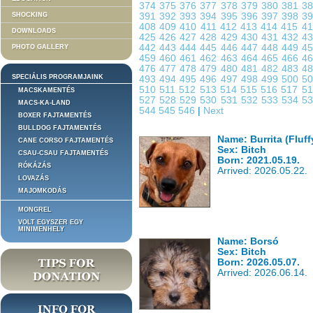
374
375
376
377
378
379
380
381
3
SHOCKING
391
392
393
394
395
396
397
398
3
408
409
410
411
412
413
414
415
4
DOWNLOADS
425
426
427
428
429
430
431
432
4
442
443
444
445
446
447
448
449
4
PHOTO GALLERY
459
460
461
462
463
464
465
466
4
476
477
478
479
480
481
482
483
4
SPECIÁLIS PROGRAMJAINK
493
494
495
496
497
498
499
500
5
510
511
512
513
514
515
516
517
5
MACSKAMENTÉS
527
528
529
530
531
532
533
534
5
MACS-KA-LAND
544
545
546
|
Next
BOXER FAJTAMENTÉS
BULLDOG FAJTAMENTÉS
Name: Burrita (Fluf
CANE CORSO FAJTAMENTÉS
Sex: Bitch
CSAU-CSAU FAJTAMENTÉS
Born: 2021.05.19.
RÓKÁZÁS
Arrived: 2026.05.22.
LOVAZÁS
MAJOMKODÁS
MONGREL
VOLT EGYSZER EGY
MINIMENHELY
Name: Borsó
Sex: Bitch
Born: 2026.05.07.
Arrived: 2026.06.14.