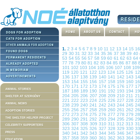
1.
2
3
4
5
6
7
8
9
10
11
12
13
14
15
1
29
30
31
32
33
34
35
36
37
38
39
40
53
54
55
56
57
58
59
60
61
62
63
64
77
78
79
80
81
82
83
84
85
86
87
88
101
102
103
104
105
106
107
108
10
119
120
121
122
123
124
125
126
1
136
137
138
139
140
141
142
143
1
153
154
155
156
157
158
159
160
1
170
171
172
173
174
175
176
177
1
ANIMAL STORIES
187
188
189
190
191
192
193
194
1
204
205
206
207
208
209
210
211
2
SHELTER AT SZERGÉNY
221
222
223
224
225
226
227
228
2
ANIMAL NEWS
238
239
240
241
242
243
244
245
2
255
256
257
258
259
260
261
262
2
ADOPTION STORIES
272
273
274
275
276
277
278
279
2
THE SHELTER HELPER PROJECT
289
290
291
292
293
294
295
296
2
306
307
308
309
310
311
312
313
3
CELEBRITY SUPPORTERS
323
324
325
326
327
328
329
330
3
PRESS
340
341
342
343
344
345
346
347
3
357
358
359
360
361
362
363
364
3
EDUCATION