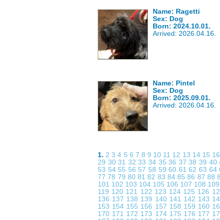
Name: Ragetti
Sex: Dog
Born: 2024.10.01.
Arrived: 2026.04.16.
Name: Pintel
Sex: Dog
Born: 2025.09.01.
Arrived: 2026.04.16.
1.
2
3
4
5
6
7
8
9
10
11
12
13
14
15
1
29
30
31
32
33
34
35
36
37
38
39
40
53
54
55
56
57
58
59
60
61
62
63
64
77
78
79
80
81
82
83
84
85
86
87
88
101
102
103
104
105
106
107
108
10
119
120
121
122
123
124
125
126
1
136
137
138
139
140
141
142
143
1
153
154
155
156
157
158
159
160
1
170
171
172
173
174
175
176
177
1