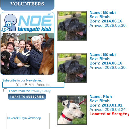
Name: Bömbi
Sex: Bitch
Born: 2014.06.16.
Arrived: 2026.05.30.
Name: Bömbi
Sex: Bitch
Born: 2014.06.16.
Arrived: 2026.05.30.
Subscribe to our Newsletter:
I have read the
Privacy Policy
Name: Floh
Sex: Bitch
Born: 2018.01.01.
Arrived: 2026.03.24.
Located at Szergén
KeverékKutya Webshop