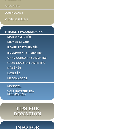
SHOCKING
DOWNLOADS
PHOTO GALLERY
SPECIÁLIS PROGRAMJAINK
MACSKAMENTÉS
MACS-KA-LAND
BOXER FAJTAMENTÉS
BULLDOG FAJTAMENTÉS
CANE CORSO FAJTAMENTÉS
CSAU-CSAU FAJTAMENTÉS
RÓKÁZÁS
LOVAZÁS
MAJOMKODÁS
MONGREL
VOLT EGYSZER EGY
MINIMENHELY