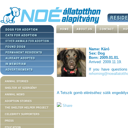
Name: Káró
Sex: Dog
Born: 2009.01.01.
Arrived: 2009.11.19.
If you have question
rehoming@noeallatotth
ANIMAL STORIES
SHELTER AT SZERGÉNY
A Tetszik gomb eléréséhez sütik engedél
ANIMAL NEWS
ADOPTION STORIES
Share
THE SHELTER HELPER PROJECT
CELEBRITY SUPPORTERS
PRESS
EDUCATION