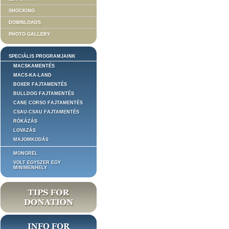
SHOCKING
DOWNLOADS
PHOTO GALLERY
SPECIÁLIS PROGRAMJAINK
MACSKAMENTÉS
MACS-KA-LAND
BOXER FAJTAMENTÉS
BULLDOG FAJTAMENTÉS
CANE CORSO FAJTAMENTÉS
CSAU-CSAU FAJTAMENTÉS
RÓKÁZÁS
LOVAZÁS
MAJOMKODÁS
MONGREL
VOLT EGYSZER EGY
MINIMENHELY