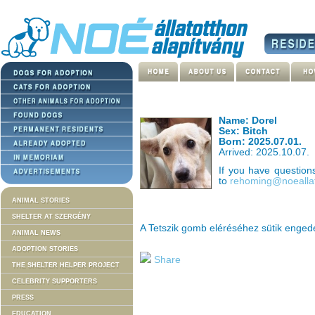
Name: Dorel
Sex: Bitch
Born: 2025.07.01.
Arrived: 2025.10.07.
If you have questio
to
rehoming@noeallat
ANIMAL STORIES
SHELTER AT SZERGÉNY
A Tetszik gomb eléréséhez sütik enge
ANIMAL NEWS
ADOPTION STORIES
Share
THE SHELTER HELPER PROJECT
CELEBRITY SUPPORTERS
PRESS
EDUCATION