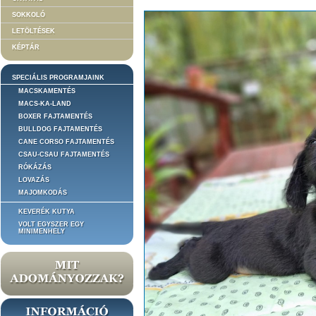
SOKKOLÓ
LETÖLTÉSEK
KÉPTÁR
SPECIÁLIS PROGRAMJAINK
MACSKAMENTÉS
MACS-KA-LAND
BOXER FAJTAMENTÉS
BULLDOG FAJTAMENTÉS
CANE CORSO FAJTAMENTÉS
CSAU-CSAU FAJTAMENTÉS
RÓKÁZÁS
LOVAZÁS
MAJOMKODÁS
KEVERÉK KUTYA
VOLT EGYSZER EGY
MINIMENHELY