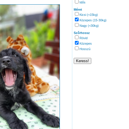
Idős
Méret
Kicsi (<15kg)
Közepes (15-30kg)
Nagy (<30kg)
Szőrhossz
Rövid
Közepes
Hosszú