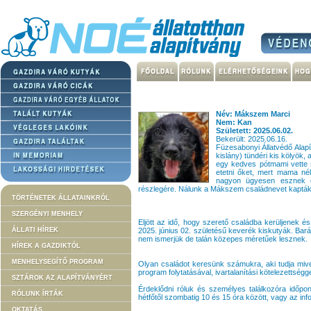
Név: Mákszem Marci
Nem: Kan
Született: 2025.06.02.
Bekerült: 2025.06.16.
Füzesabonyi Állatvédő Alapí
kislány) tündéri kis kölyök,
egy kedves pótmami vette s
etetni őket, mert mama nél
nagyon ügyesen esznek 
részlegére. Nálunk a Mákszem családnevet kapták
TÖRTÉNETEK ÁLLATAINKRÓL
SZERGÉNYI MENHELY
Eljött az idő, hogy szerető családba kerüljenek
ÁLLATI HÍREK
2025. június 02. születésű keverék kiskutyák. Bar
nem ismerjük de talán közepes méretűek lesznek.
HÍREK A GAZDIKTÓL
MENHELYSEGÍTŐ PROGRAM
Olyan családot keresünk számukra, aki tudja mivel
program folytatásával, ivartalanítási kötelezettsé
SZTÁROK AZ ALAPÍTVÁNYÉRT
Érdeklődni róluk és személyes találkozóra időpo
RÓLUNK ÍRTÁK
hétfőtől szombatig 10 és 15 óra között, vagy az in
OKTATÁS