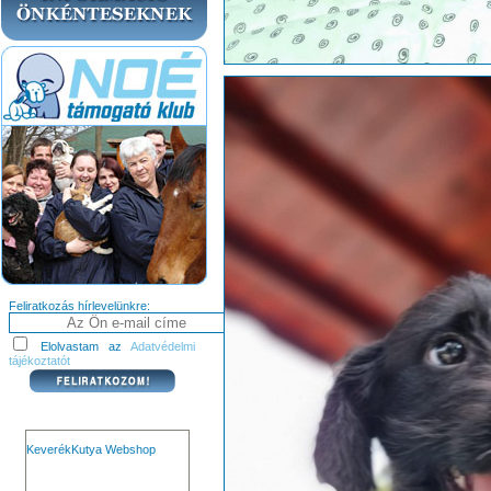
Feliratkozás hírlevelünkre:
Elolvastam az
Adatvédelmi
tájékoztatót
KeverékKutya Webshop