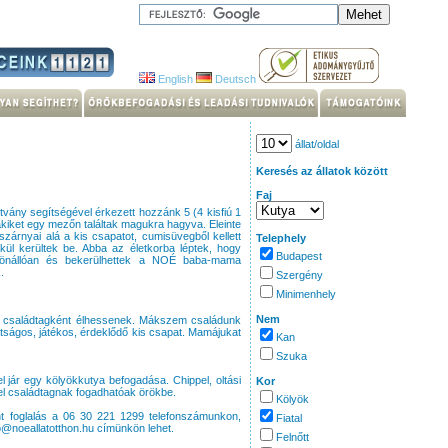
English
Deutsch
állat/oldal
Keresés az állatok között
Faj
tvány segítségével érkezett hozzánk 5 (4 kisfiú 1
 akiket egy mezőn találtak magukra hagyva. Eleinte
zárnyai alá a kis csapatot, cumisüvegből kellett
Telephely
kül kerültek be. Abba az életkorba léptek, hogy
Budapest
önállóan és bekerülhettek a NOÉ baba-mama
.
Szergény
Minimenhely
Nem
 és családtagként élhessenek. Mákszem családunk
átságos, játékos, érdeklődő kis csapat. Mamájukat
Kan
Szuka
 jár egy kölyökkutya befogadása. Chippel, oltási
Kor
ggel családtagnak fogadhatóak örökbe.
Kölyök
nt foglalás a 06 30 221 1299 telefonszámunkon,
Fiatal
fo@noeallatotthon.hu címünkön lehet.
Felnőtt