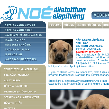
Név: Szalma Árvácska
Nem: Kan
Született: 2025.05.01.
Bekerült: 2025.05.23.
Szergényi telephely
Egy mamakutya és 9 kölyk
szalmabálában bújkáltak. 
mami nem volt ott. Az esti ó
A kölykök közül 7 kan és 2
bull típusú szuka. Apukájuk ismeretlen.
TÖRTÉNETEK ÁLLATAINKRÓL
Olyan családot keresünk számukra, akik tudják mi
program folytatásával, ivartalanítási kötelezettség
SZERGÉNYI MENHELY
ÁLLATI HÍREK
Érdeklődni a szergeny@noeallatotthon.hu e-mail 
találkozóra vasárnaponként 9-13 óra között a NOÉ
HÍREK A GAZDIKTÓL
MENHELYSEGÍTŐ PROGRAM
SZTÁROK AZ ALAPÍTVÁNYÉRT
RÓLUNK ÍRTÁK
OKTATÁS