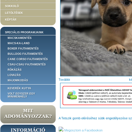
SOKKOLÓ
LETÖLTÉSEK
KÉPTÁR
SPECIÁLIS PROGRAMJAINK
MACSKAMENTÉS
MACS-KA-LAND
BOXER FAJTAMENTÉS
BULLDOG FAJTAMENTÉS
CANE CORSO FAJTAMENTÉS
CSAU-CSAU FAJTAMENTÉS
RÓKÁZÁS
LOVAZÁS
Tovább
MAJOMKODÁS
KEVERÉK KUTYA
VOLT EGYSZER EGY
MINIMENHELY
A Tetszik gomb eléréséhez sütik engedélyezése s
Megosztom a Facebookon