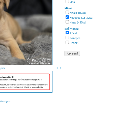
Idős
Méret
Kicsi (<15kg)
Közepes (15-30kg)
Nagy (<30kg)
Szőrhossz
Rövid
Közepes
Hosszú
i képek
ITT!
zükséges.