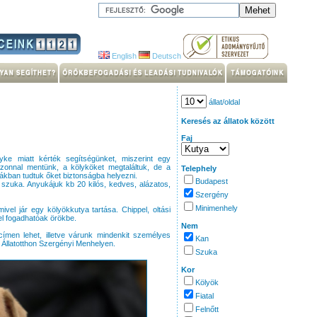
English
Deutsch
állat/oldal
Keresés az állatok között
Faj
e miatt kérték segítségünket, miszerint egy
Azonnal mentünk, a kölyköket megtaláltuk, de a
Telephely
rákban tudtuk őket biztonságba helyezni.
Budapest
 szuka. Anyukájuk kb 20 kilós, kedves, alázatos,
Szergény
Minimenhely
vel jár egy kölyökkutya tartása. Chippel, oltási
gel fogadhatóak örökbe.
Nem
címen lehet, illetve várunk mindenkit személyes
Kan
 Állatotthon Szergényi Menhelyen.
Szuka
Kor
Kölyök
Fiatal
Felnőtt