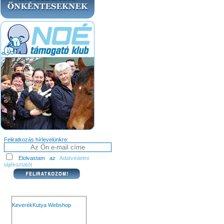
Feliratkozás hírlevelünkre:
Elolvastam az
Adatvédelmi
tájékoztatót
KeverékKutya Webshop