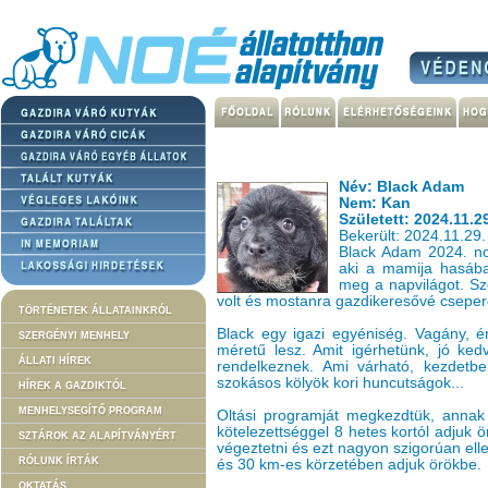
Név: Black Adam
Nem: Kan
Született: 2024.11.2
Bekerült: 2024.11.29.
Black Adam 2024. no
aki a mamija hasába
meg a napvilágot. S
volt és mostanra gazdikeresővé cseper
TÖRTÉNETEK ÁLLATAINKRÓL
Black egy igazi egyéniség. Vagány, ér
SZERGÉNYI MENHELY
méretű lesz. Amit igérhetünk, jó ke
ÁLLATI HÍREK
rendelkeznek. Ami várható, kezdetbe
szokásos kölyök kori huncutságok...
HÍREK A GAZDIKTÓL
MENHELYSEGÍTŐ PROGRAM
Oltási programját megkezdtük, annak fo
kötelezettséggel 8 hetes kortól adjuk ö
SZTÁROK AZ ALAPÍTVÁNYÉRT
végeztetni és ezt nagyon szigorúan ell
RÓLUNK ÍRTÁK
és 30 km-es körzetében adjuk örökbe.
OKTATÁS