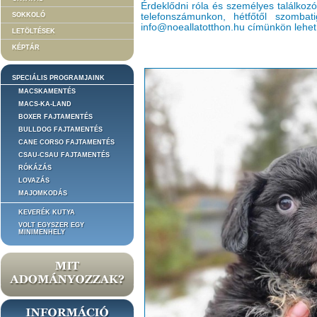
Érdeklődni róla és személyes találkoz
SOKKOLÓ
telefonszámunkon, hétfőtől szomba
info@noeallatotthon.hu címünkön lehet
LETÖLTÉSEK
KÉPTÁR
SPECIÁLIS PROGRAMJAINK
MACSKAMENTÉS
MACS-KA-LAND
BOXER FAJTAMENTÉS
BULLDOG FAJTAMENTÉS
CANE CORSO FAJTAMENTÉS
CSAU-CSAU FAJTAMENTÉS
RÓKÁZÁS
LOVAZÁS
MAJOMKODÁS
KEVERÉK KUTYA
VOLT EGYSZER EGY
MINIMENHELY