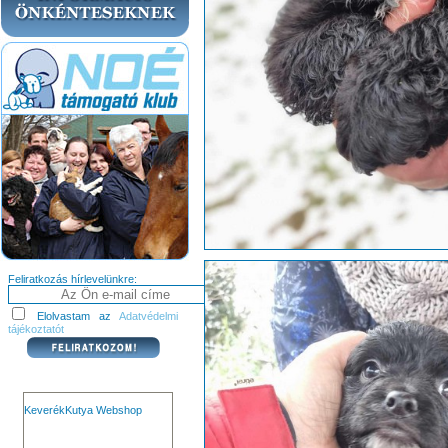
Feliratkozás hírlevelünkre:
Elolvastam az
Adatvédelmi
tájékoztatót
KeverékKutya Webshop