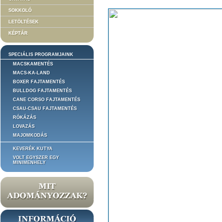
SOKKOLÓ
LETÖLTÉSEK
KÉPTÁR
SPECIÁLIS PROGRAMJAINK
MACSKAMENTÉS
MACS-KA-LAND
BOXER FAJTAMENTÉS
BULLDOG FAJTAMENTÉS
CANE CORSO FAJTAMENTÉS
CSAU-CSAU FAJTAMENTÉS
RÓKÁZÁS
LOVAZÁS
MAJOMKODÁS
KEVERÉK KUTYA
VOLT EGYSZER EGY
MINIMENHELY