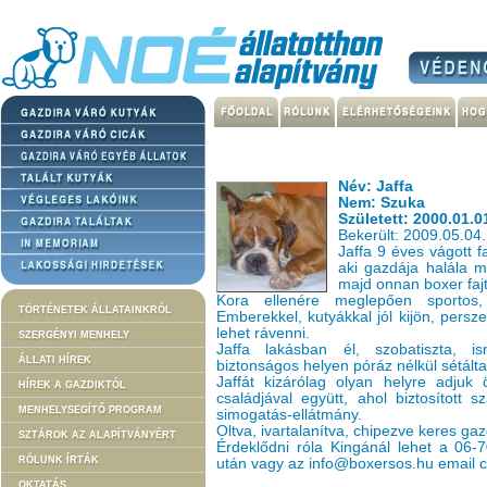
Név: Jaffa
Nem: Szuka
Született: 2000.01.0
Bekerült: 2009.05.04.
Jaffa 9 éves vágott f
aki gazdája halála m
majd onnan boxer fa
Kora ellenére meglepően sportos, f
TÖRTÉNETEK ÁLLATAINKRÓL
Emberekkel, kutyákkal jól kijön, pers
lehet rávenni.
SZERGÉNYI MENHELY
Jaffa lakásban él, szobatiszta, i
ÁLLATI HÍREK
biztonságos helyen póráz nélkül sétálta
Jaffát kizárólag olyan helyre adjuk
HÍREK A GAZDIKTÓL
családjával együtt, ahol biztosított 
MENHELYSEGÍTŐ PROGRAM
simogatás-ellátmány.
Oltva, ivartalanítva, chipezve keres gaz
SZTÁROK AZ ALAPÍTVÁNYÉRT
Érdeklődni róla Kingánál lehet a 06-
RÓLUNK ÍRTÁK
után vagy az info@boxersos.hu email 
OKTATÁS