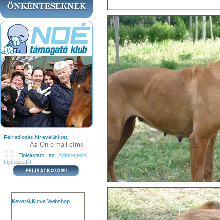
Feliratkozás hírlevelünkre:
Elolvastam az
Adatvédelmi
tájékoztatót
KeverékKutya Webshop