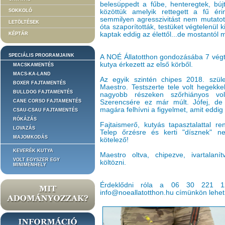
belesüppedt a fűbe, henteregtek, búj
SOKKOLÓ
közöttük amelyik rettegett a fű éri
semmilyen agresszivitást nem mutatott
LETÖLTÉSEK
óta szaporították, testüket végtelenül k
kaptak eddig az élettől...de mostantól 
KÉPTÁR
SPECIÁLIS PROGRAMJAINK
A NOÉ Állatotthon gondozásába 7 végte
kutya érkezett az első körből.
MACSKAMENTÉS
MACS-KA-LAND
Az egyik szintén chipes 2018. szül
BOXER FAJTAMENTÉS
Maestro. Testszerte tele volt hegekkel
BULLDOG FAJTAMENTÉS
nagyobb részeken szőrhiányos vol
CANE CORSO FAJTAMENTÉS
Szerencsére ez már múlt. Jófej, d
magára felhívni a figyelmet, amit eddig
CSAU-CSAU FAJTAMENTÉS
RÓKÁZÁS
Fajtaismerő, kutyás tapasztalattal r
LOVAZÁS
Telep őrzésre és kerti "dísznek" n
MAJOMKODÁS
kötelező!
KEVERÉK KUTYA
Maestro oltva, chipezve, ivartalaní
VOLT EGYSZER EGY
költözni.
MINIMENHELY
Érdeklődni róla a 06 30 221 1
info@noeallatotthon.hu címünkön lehet