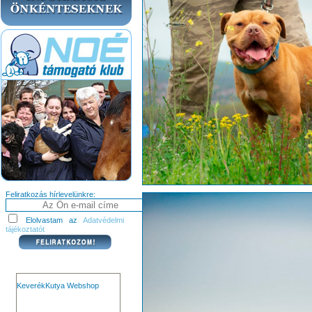
Feliratkozás hírlevelünkre:
Elolvastam az
Adatvédelmi
tájékoztatót
KeverékKutya Webshop