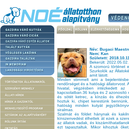
Név: Bugaci Maestr
Nem: Kan
Született: 2018.10.1
Bekerült: 2022.05.02.
A szomorú történet e
Szurkolók az Állatok
amit látott.
Minden stimmelt ami a bejelentésben
TÖRTÉNETEK ÁLLATAINKRÓL
rendőrséget és a hatósági állatorvost. 
hivatal, végzésben intézkedett az i
SZERGÉNYI MENHELY
kapcsolatban.36 kutya és 2 azonosító n
ÁLLATI HÍREK
és sötét ketrec, a kínzás és éhezés
hoztuk ki, chipet kerestünk bennünk,
HÍREK A GAZDIKTÓL
hatóság minden kutyát jegyzőkönyve
MENHELYSEGÍTŐ PROGRAM
siralmas.
Szalmát és földet hánynak és kakiln
SZTÁROK AZ ALAPÍTVÁNYÉRT
kínszenvedést élhettek át ezek a szer
RÓLUNK ÍRTÁK
az állatok vadak, és kiszámíthatatlan
ezt tapasztaltuk. Mikor kihoztuk őket
OKTATÁS