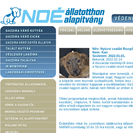
Név: Nyüzsi család Buzg
Nem: Kan
Született: 2022.01.01.
Bekerült: 2022.02.14.
A Kisvárdai menhelyről érke
a Nyüzsi család nevet kaptá
Mamájukat nem ismerjük, 
lehetnek majd. Nagyon szer
a kölykök nem lesznek szobadíszek, fontos lesz a
nevelést és törödést kapjanak a továbbiakban. Kizá
TÖRTÉNETEK ÁLLATAINKRÓL
család nagyon aktív, bátrak nem félnek az ember ér
SZERGÉNYI MENHELY
ÁLLATI HÍREK
Oltási programjukat megkezdtük, annak folytatásáva
kezdtük), chipezve, 8 hetes kortól ivartalanítási
HÍREK A GAZDIKTÓL
időre el kell végeztetni és ezt nagyon szigorúan e
es körzetében adjuk örökbe.
MENHELYSEGÍTŐ PROGRAM
SZTÁROK AZ ALAPÍTVÁNYÉRT
Érdeklődni róluk és személyes találkozóra időpo
RÓLUNK ÍRTÁK
hétfőtől szombatig 10 és 15 óra között, vagy az in
OKTATÁS