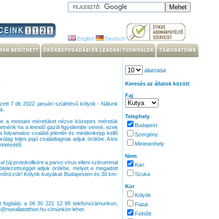
English
Deutsch
állat/oldal
ó
Keresés az állatok között
Faj
zett 7 db 2022. januári születésű kölyök - Nálunk
k.
Telephely
de a mostani méretüket nézve közepes méretük
Budapest
etnénk ha a leendő gazdi figyelembe venné, ezek
 folyamatos családi jelenlét és mindenképp kellő
Szergény
rólag teljes jogú családtagnak adjuk örökbe. A kis
Minimenhely
intésétől.
Nem
l (új protokollként a parvo vírus elleni szérummal
Kan
 kötelezettséggel adjuk örökbe, melyet a megadott
llenőrizzük! Kölyök kutyákat Budapesten és 30 km-
Szuka
Kor
Kölyök
nt foglalás a 06 30 221 12 99 telefonszámunkon,
Fiatal
fo@noeallatotthon.hu címünkön lehet.
Felnőtt