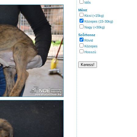
Idős
Méret
Kicsi (<15kg)
Közepes (15-30kg)
Nagy (<30kg)
Szőrhossz
Rövid
Közepes
Hosszú