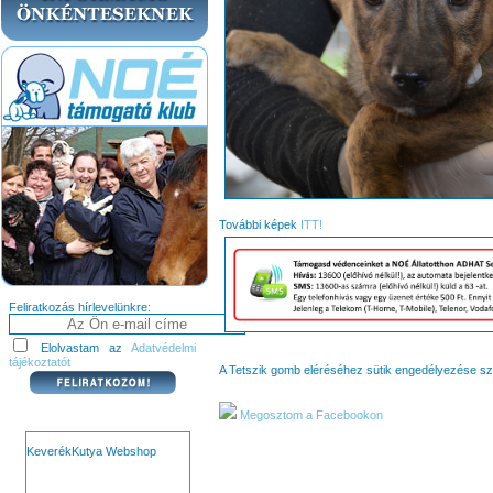
További képek
ITT!
Feliratkozás hírlevelünkre:
Elolvastam az
Adatvédelmi
tájékoztatót
A Tetszik gomb eléréséhez sütik engedélyezése s
Megosztom a Facebookon
KeverékKutya Webshop