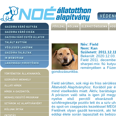
Név: Field
Nem: Kan
Született: 2011.12.11
Bekerült: 2020.12.03.
Field 2011. decemberi
sharpei-mix fiú kuty
reményében a Füzesa
gondozásunkba.
TÖRTÉNETEK ÁLLATAINKRÓL
SZERGÉNYI MENHELY
Field sérülten, sok régi és friss sérülé
ÁLLATI HÍREK
Állatvédő Alapítványhoz. Korából pár év
mind viselkedés miatt. Aktív, barátság
HÍREK A GAZDIKTÓL
A pórázon való séta is igen jól megy
MENHELYSEGÍTŐ PROGRAM
nyelve első perctől elvarázsolt 
szívféregtesztje pozitív lett és a szív 
SZTÁROK AZ ALAPÍTVÁNYÉRT
és spot-on cseppezés kezeléssel M
RÓLUNK ÍRTÁK
Fieldnek olyan gazdit keresünk, aki fe
eddigi élete során tapasztalt és bebiz
OKTATÁS