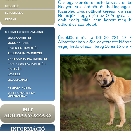
Ő is egy szeretetre méltó társa az emb
SOKKOLÓ
Nagyon sok örömöt és boldogságot t
Kizárólag olyan otthont keresünk a szá
LETÖLTÉSEK
Reméljük, hogy eljön az Ő Angyala, a
amit eddig talán nem kapott meg ku
KÉPTÁR
otthont és szeretetet.
SPECIÁLIS PROGRAMJAINK
Érdeklődni róla a 06 30 221 12 
MACSKAMENTÉS
Állatotthonban előre egyeztetett időp
MACS-KA-LAND
vége) hétfőtől szombatig 10 és 15 óra k
BOXER FAJTAMENTÉS
BULLDOG FAJTAMENTÉS
CANE CORSO FAJTAMENTÉS
CSAU-CSAU FAJTAMENTÉS
RÓKÁZÁS
LOVAZÁS
MAJOMKODÁS
KEVERÉK KUTYA
VOLT EGYSZER EGY
MINIMENHELY