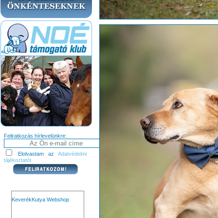
Feliratkozás hírlevelünkre:
Elolvastam az
Adatvédelmi
tájékoztatót
KeverékKutya Webshop