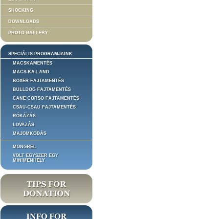
SHOCKING
DOWNLOADS
PHOTO GALLERY
SPECIÁLIS PROGRAMJAINK
MACSKAMENTÉS
MACS-KA-LAND
BOXER FAJTAMENTÉS
BULLDOG FAJTAMENTÉS
CANE CORSO FAJTAMENTÉS
CSAU-CSAU FAJTAMENTÉS
RÓKÁZÁS
LOVAZÁS
MAJOMKODÁS
MONGREL
VOLT EGYSZER EGY
MINIMENHELY