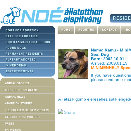
Name: Kamu - MiniM
Sex: Dog
Born: 2002.10.01.
Arrived: 2009.01.19.
MINIMENHELY Specia
If you have question
please send an e-mai
ANIMAL STORIES
SHELTER AT SZERGÉNY
ANIMAL NEWS
A Tetszik gomb eléréséhez sütik enge
ADOPTION STORIES
THE SHELTER HELPER PROJECT
Share
CELEBRITY SUPPORTERS
PRESS
EDUCATION