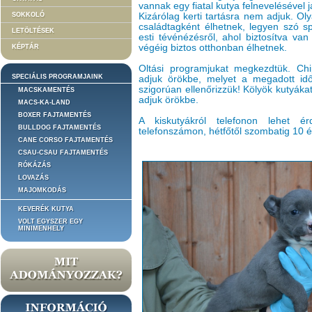
vannak egy fiatal kutya felnevelésével
SOKKOLÓ
Kizárólag kerti tartásra nem adjuk. Ol
családtagként élhetnek, legyen szó spo
LETÖLTÉSEK
esti tévénézésről, ahol biztosítva va
végéig biztos otthonban élhetnek.
KÉPTÁR
Oltási programjukat megkezdtük. Chipe
SPECIÁLIS PROGRAMJAINK
adjuk örökbe, melyet a megadott idő
szigorúan ellenőrizzük! Kölyök kutyák
MACSKAMENTÉS
adjuk örökbe.
MACS-KA-LAND
BOXER FAJTAMENTÉS
A kiskutyákról telefonon lehet
BULLDOG FAJTAMENTÉS
telefonszámon, hétfőtől szombatig 10 é
CANE CORSO FAJTAMENTÉS
CSAU-CSAU FAJTAMENTÉS
RÓKÁZÁS
LOVAZÁS
MAJOMKODÁS
KEVERÉK KUTYA
VOLT EGYSZER EGY
MINIMENHELY