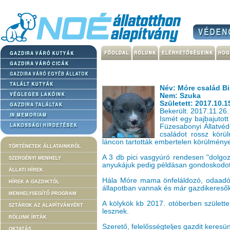
Név: Móre család Bi
Nem: Szuka
Született: 2017.10.1
Bekerült: 2017.11.26.
Ismét egy bajbajutott
Füzesabonyi Állatvéd
családot rossz körü
láncon tartották embertelen körülménye
TÖRTÉNETEK ÁLLATAINKRÓL
A 3 db pici vasgyúró rendesen "dolgozo
SZERGÉNYI MENHELY
anyukájuk pedig példásan gondoskodott
ÁLLATI HÍREK
Hála Móre mama önfeláldozó, odaadó
HÍREK A GAZDIKTÓL
állapotban vannak és már gazdikereső
MENHELYSEGÍTŐ PROGRAM
A kölykök kb 2017. otóberben születt
SZTÁROK AZ ALAPÍTVÁNYÉRT
lesznek.
RÓLUNK ÍRTÁK
Szerető, felelősségteljes gazdit keresü
OKTATÁS