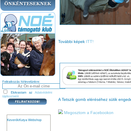
További képek
ITT!
Feliratkozás hírlevelünkre:
Elolvastam az
Adatvédelmi
tájékoztatót
A Tetszik gomb eléréséhez sütik enge
Megosztom a Facebookon
KeverékKutya Webshop