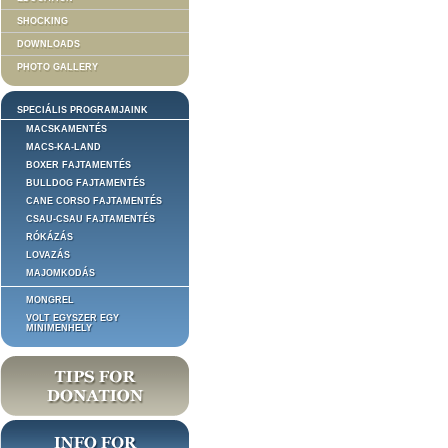
SHOCKING
DOWNLOADS
PHOTO GALLERY
SPECIÁLIS PROGRAMJAINK
MACSKAMENTÉS
MACS-KA-LAND
BOXER FAJTAMENTÉS
BULLDOG FAJTAMENTÉS
CANE CORSO FAJTAMENTÉS
CSAU-CSAU FAJTAMENTÉS
RÓKÁZÁS
LOVAZÁS
MAJOMKODÁS
MONGREL
VOLT EGYSZER EGY
MINIMENHELY