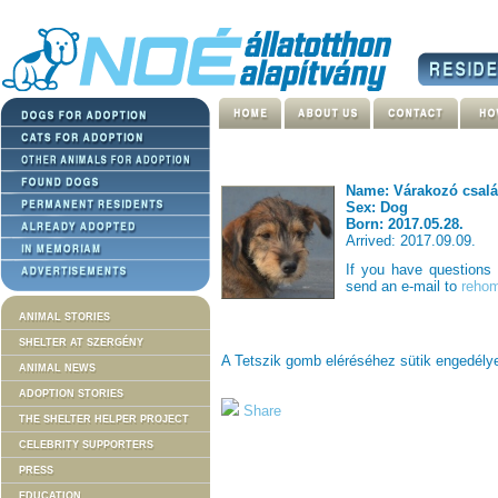
Name: Várakozó csal
Sex: Dog
Born: 2017.05.28.
Arrived: 2017.09.09.
If you have questions
send an e-mail to
rehom
ANIMAL STORIES
SHELTER AT SZERGÉNY
A Tetszik gomb eléréséhez sütik engedél
ANIMAL NEWS
ADOPTION STORIES
Share
THE SHELTER HELPER PROJECT
CELEBRITY SUPPORTERS
PRESS
EDUCATION