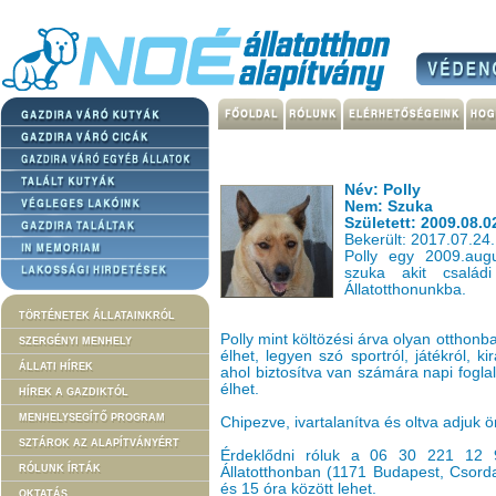
Név: Polly
Nem: Szuka
Született: 2009.08.0
Bekerült: 2017.07.24.
Polly egy 2009.augu
szuka akit család
Állatotthonunkba.
TÖRTÉNETEK ÁLLATAINKRÓL
Polly mint költözési árva olyan otthonba
SZERGÉNYI MENHELY
élhet, legyen szó sportról, játékról, k
ÁLLATI HÍREK
ahol biztosítva van számára napi fogla
élhet.
HÍREK A GAZDIKTÓL
MENHELYSEGÍTŐ PROGRAM
Chipezve, ivartalanítva és oltva adjuk 
SZTÁROK AZ ALAPÍTVÁNYÉRT
Érdeklődni róluk a 06 30 221 12 
RÓLUNK ÍRTÁK
Állatotthonban (1171 Budapest, Csorda
és 15 óra között lehet.
OKTATÁS