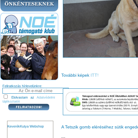
További képek
ITT!
Feliratkozás hírlevelünkre:
Elolvastam az
Adatvédelmi
tájékoztatót
KeverékKutya Webshop
A Tetszik gomb eléréséhez sütik enge