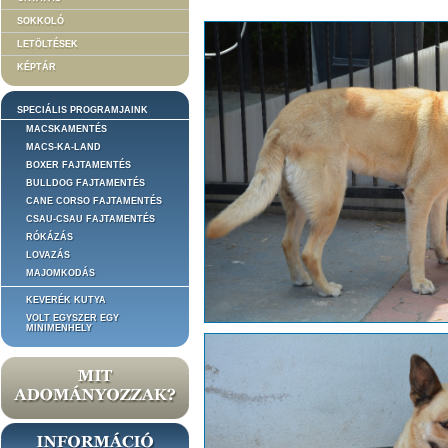
SOKKOLÓ
LETÖLTÉSEK
KÉPTÁR
SPECIÁLIS PROGRAMJAINK
MACSKAMENTÉS
MACS-KA-LAND
BOXER FAJTAMENTÉS
BULLDOG FAJTAMENTÉS
CANE CORSO FAJTAMENTÉS
CSAU-CSAU FAJTAMENTÉS
RÓKÁZÁS
LOVAZÁS
MAJOMKODÁS
KEVERÉK KUTYA
VOLT EGYSZER EGY
MINIMENHELY