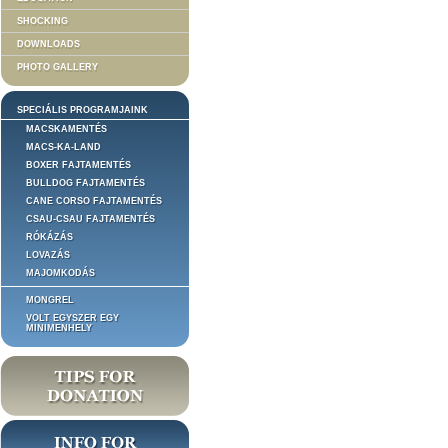
SHOCKING
DOWNLOADS
PHOTO GALLERY
SPECIÁLIS PROGRAMJAINK
MACSKAMENTÉS
MACS-KA-LAND
BOXER FAJTAMENTÉS
BULLDOG FAJTAMENTÉS
CANE CORSO FAJTAMENTÉS
CSAU-CSAU FAJTAMENTÉS
RÓKÁZÁS
LOVAZÁS
MAJOMKODÁS
MONGREL
VOLT EGYSZER EGY
MINIMENHELY