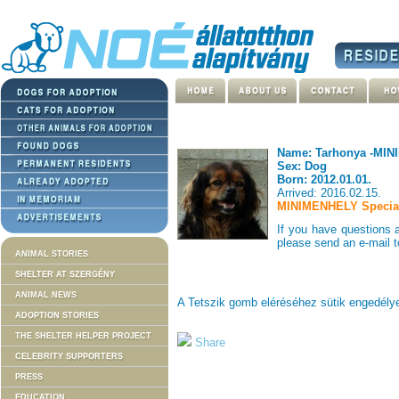
Name: Tarhonya -MIN
Sex: Dog
Born: 2012.01.01.
Arrived: 2016.02.15.
MINIMENHELY Special
If you have questions
please send an e-mail 
ANIMAL STORIES
SHELTER AT SZERGÉNY
ANIMAL NEWS
A Tetszik gomb eléréséhez sütik engedél
ADOPTION STORIES
THE SHELTER HELPER PROJECT
Share
CELEBRITY SUPPORTERS
PRESS
EDUCATION