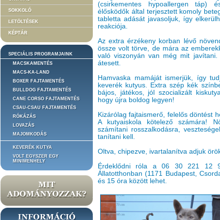
(csirkementes hypoallergen táp) é
SOKKOLÓ
élősködők által terjesztett komoly bet
tabletta adását javasoljuk, így elkerül
LETÖLTÉSEK
reakciója.
KÉPTÁR
Az extra érzékeny korban lévő növend
össze volt törve, de mára az emberekk
SPECIÁLIS PROGRAMJAINK
való viszonyán van még mit javítani. 
átesett.
MACSKAMENTÉS
MACS-KA-LAND
Hamvaska mamáját ismerjük, így tudju
BOXER FAJTAMENTÉS
keverék kutyus. Extra szép kék szín
BULLDOG FAJTAMENTÉS
bájos, játékos, jól szocializált kisku
CANE CORSO FAJTAMENTÉS
hogy újra boldog legyen!
CSAU-CSAU FAJTAMENTÉS
Kizárólag fajtaismerő, felelős döntést h
RÓKÁZÁS
A kutyaiskola kötelező számára! N
LOVAZÁS
számítani rosszalkodásra, veszteségek
MAJOMKODÁS
tanítani kell.
KEVERÉK KUTYA
Oltva, chipezve, ivartalanítva adjuk örö
VOLT EGYSZER EGY
MINIMENHELY
Érdeklődni róla a 06 30 221 12 
Állatotthonban (1171 Budapest, Csorda
és 15 óra között lehet.