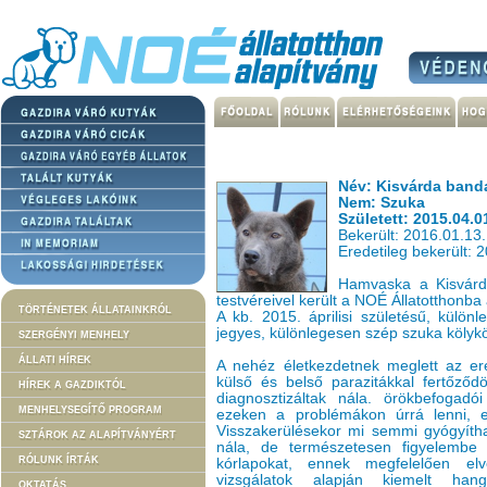
Név: Kisvárda band
Nem: Szuka
Született: 2015.04.0
Bekerült: 2016.01.13.
Eredetileg bekerült: 
Hamvaska a Kisvárd
testvéreivel került a NOÉ Állatotthonba 
TÖRTÉNETEK ÁLLATAINKRÓL
A kb. 2015. áprilisi születésű, külön
jegyes, különlegesen szép szuka kölykö
SZERGÉNYI MENHELY
ÁLLATI HÍREK
A nehéz életkezdetnek meglett az e
külső és belső parazitákkal fertőződö
HÍREK A GAZDIKTÓL
diagnosztizáltak nála. örökbefogad
MENHELYSEGÍTŐ PROGRAM
ezeken a problémákon úrrá lenni, e
Visszakerülésekor mi semmi gyógyítha
SZTÁROK AZ ALAPÍTVÁNYÉRT
nála, de természetesen figyelembe v
RÓLUNK ÍRTÁK
kórlapokat, ennek megfelelően elv
vizsgálatok alapján kiemelt hang
OKTATÁS