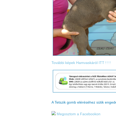
További képek Hamvaskáról ITT ! ! !
A Tetszik gomb eléréséhez sütik enge
Megosztom a Facebookon