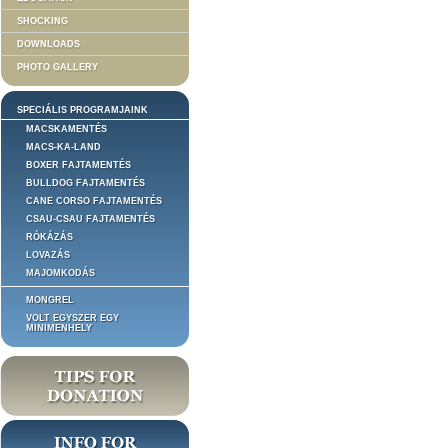
SHOCKING
DOWNLOADS
PHOTO GALLERY
SPECIÁLIS PROGRAMJAINK
MACSKAMENTÉS
MACS-KA-LAND
BOXER FAJTAMENTÉS
BULLDOG FAJTAMENTÉS
CANE CORSO FAJTAMENTÉS
CSAU-CSAU FAJTAMENTÉS
RÓKÁZÁS
LOVAZÁS
MAJOMKODÁS
MONGREL
VOLT EGYSZER EGY
MINIMENHELY