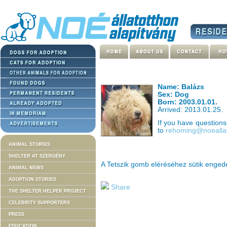
Name: Balázs
Sex: Dog
Born: 2003.01.01.
Arrived: 2013.01.25.
If you have question
to
rehoming@noeallat
ANIMAL STORIES
SHELTER AT SZERGÉNY
A Tetszik gomb eléréséhez sütik enge
ANIMAL NEWS
ADOPTION STORIES
Share
THE SHELTER HELPER PROJECT
CELEBRITY SUPPORTERS
PRESS
EDUCATION