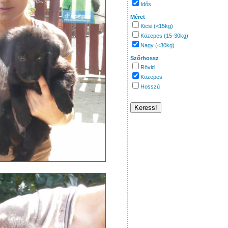
Idős
Méret
Kicsi (<15kg)
Közepes (15-30kg)
Nagy (<30kg)
Szőrhossz
Rövid
Közepes
Hosszú