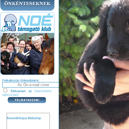
Feliratkozás hírlevelünkre:
Elolvastam az
Adatvédelmi
tájékoztatót
KeverékKutya Webshop