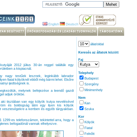
English
Deutsch
állat/oldal
Keresés az állatok között
Faj
kutyáját 2012 július 30-án reggel találták egy
rületben a kispiacnál.
Telephely
gy nagy testűek lesznek, leginkább labrador
Budapest
lyen fiatal kölyöknél ebből még bármi lehet. Elsőre
atnyi ijedtségnek is.
Szergény
Minimenhely
egkezdtük, melynek befejezése a leendő gazdi
ggel adjuk örökbe.
Nem
k, aki tisztában van egy kölyök kutya nevelésével
Kan
öröm és boldogság látni egy ilyen kis kölyök
et veszteségekre a kertben és egyéb tárgyakban.
Szuka
Kor
21 1299-es telefonszámon, tekintettel arra, hogy a
Kölyök
eiglenes befogadónál vannak elhelyezve.
Fiatal
Felnőtt