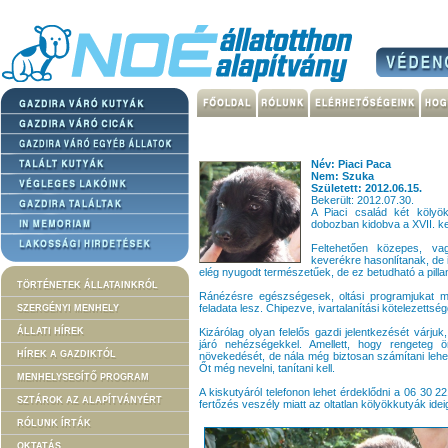
Név: Piaci Paca
Nem: Szuka
Született: 2012.06.15.
Bekerült: 2012.07.30.
A Piaci család két kölyök
dobozban kidobva a XVII. ke
Feltehetően közepes, va
keverékre hasonlítanak, de i
elég nyugodt természetűek, de ez betudható a pillan
TÖRTÉNETEK ÁLLATAINKRÓL
Ránézésre egészségesek, oltási programjukat m
feladata lesz. Chipezve, ivartalanítási kötelezettsé
SZERGÉNYI MENHELY
ÁLLATI HÍREK
Kizárólag olyan felelős gazdi jelentkezését várju
járó nehézségekkel. Amellett, hogy rengeteg 
HÍREK A GAZDIKTÓL
növekedését, de nála még biztosan számítani leh
Őt még nevelni, tanítani kell.
MENHELYSEGÍTŐ PROGRAM
A kiskutyáról telefonon lehet érdeklődni a 06 30 2
SZTÁROK AZ ALAPÍTVÁNYÉRT
fertőzés veszély miatt az oltatlan kölyökkutyák id
RÓLUNK ÍRTÁK
OKTATÁS