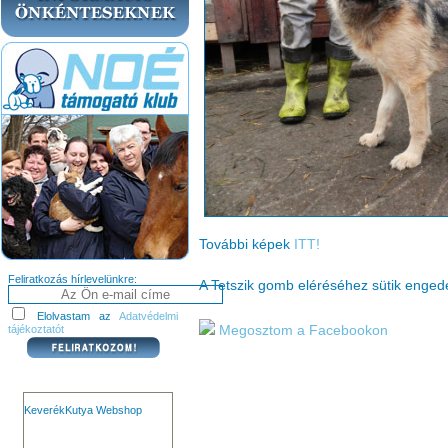
További képek
ITT!
Feliratkozás hírlevelünkre:
A Tetszik gomb eléréséhez sütik enge
Elolvastam az
Adatvédelmi
tájékoztatót
Megosztom a Facebookon
KeverékKutya Webshop