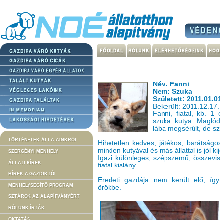
Név: Fanni
Nem: Szuka
Született: 2011.01.0
Bekerült: 2011.12.17.
Fanni, fiatal, kb. 1
szuka kutya. Maglód
lába megsérült, de sz
TÖRTÉNETEK ÁLLATAINKRÓL
Hihetetlen kedves, játékos, barátságo
minden kutyával és más állattal is jól ki
SZERGÉNYI MENHELY
Igazi különleges, szépszemű, összeviss
ÁLLATI HÍREK
fiatal kislány.
HÍREK A GAZDIKTÓL
Eredeti gazdája nem került elő, így 
MENHELYSEGÍTŐ PROGRAM
örökbe.
SZTÁROK AZ ALAPÍTVÁNYÉRT
RÓLUNK ÍRTÁK
OKTATÁS