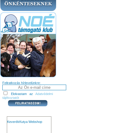
Feliratkozás hírlevelünkre:
Elolvastam az
Adatvédelmi
tájékoztatót
KeverékKutya Webshop