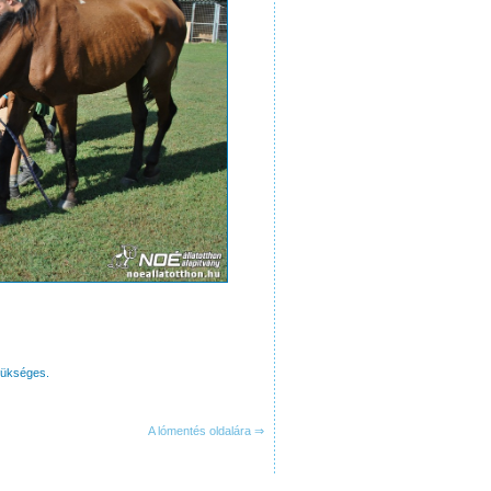
zükséges.
A lómentés oldalára ⇒