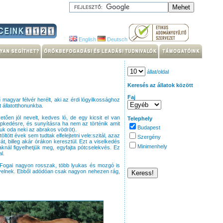
English
Deutsch
állat/oldal
Keresés az állatok között
Faj
 magyar félvér herélt, aki az érdi lógyilkossághoz
 állatotthonunkba.
tően jól nevelt, kedves ló, de egy kicsit el van
Telephely
pkedésre, és sunyításra ha nem az történik amit
Budapest
djuk oda neki az abrakos vödröt).
tött évek sem tudtak elfelejtetni vele:szitál, azaz
Szergény
yát, billeg akár órákon keresztül. Ezt a viselkedés
Minimenhely
aknál figyelhetjük meg, egyfajta pótcselekvés. Ez
l.
 Fogai nagyon rosszak, több lyukas és mozgó is
gényelnek. Ebből adódóan csak nagyon nehezen rág,