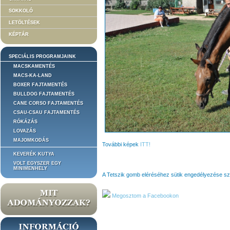
SOKKOLÓ
LETÖLTÉSEK
KÉPTÁR
SPECIÁLIS PROGRAMJAINK
MACSKAMENTÉS
MACS-KA-LAND
BOXER FAJTAMENTÉS
BULLDOG FAJTAMENTÉS
CANE CORSO FAJTAMENTÉS
CSAU-CSAU FAJTAMENTÉS
RÓKÁZÁS
LOVAZÁS
MAJOMKODÁS
További képek
ITT!
KEVERÉK KUTYA
VOLT EGYSZER EGY
MINIMENHELY
A Tetszik gomb eléréséhez sütik engedélyezése s
Megosztom a Facebookon