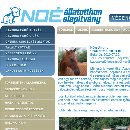
Név: Ajtony
Született: 1990.01.01.
Bekerült: 2010.07.20.
1990-es születésű pej színű
kapcsolódó kobzásból került
Ménesünk korelnöke. Alapve
kanászodva, hajlamos a csi
ő szeretne (pl. túl lassan a
Van egy rossz szokása, amit sajnos még a legelőn töl
egy helyben állva balra-jobbra helyezi át a testsúl
TÖRTÉNETEK ÁLLATAINKRÓL
unatkozó, vagy hosszú időre állásban lekötött lov
valószínűleg előző életének rossz körülményere uta
SZERGÉNYI MENHELY
ÁLLATI HÍREK
Idős korából adódóan számtalan problémája van.
van neki, ezek folyamatos állatorvosi kontrollt i
HÍREK A GAZDIKTÓL
a szénát alig tudja megenni.
MENHELYSEGÍTŐ PROGRAM
Jobb hátsó lába elég gyenge, erre néha sántikál.
SZTÁROK AZ ALAPÍTVÁNYÉRT
RÓLUNK ÍRTÁK
OKTATÁS