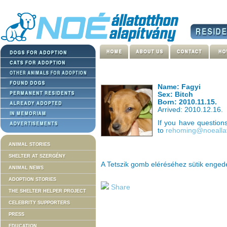
Name: Fagyi
Sex: Bitch
Born: 2010.11.15.
Arrived: 2010.12.16.
If you have questio
to
rehoming@noeallat
ANIMAL STORIES
SHELTER AT SZERGÉNY
A Tetszik gomb eléréséhez sütik enge
ANIMAL NEWS
ADOPTION STORIES
Share
THE SHELTER HELPER PROJECT
CELEBRITY SUPPORTERS
PRESS
EDUCATION