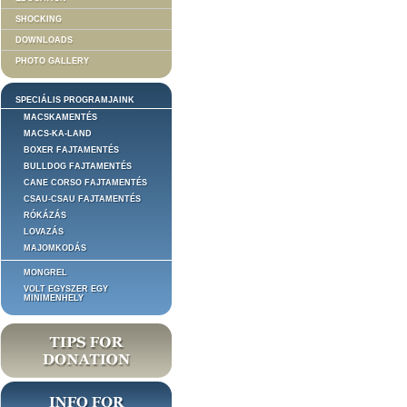
SHOCKING
DOWNLOADS
PHOTO GALLERY
SPECIÁLIS PROGRAMJAINK
MACSKAMENTÉS
MACS-KA-LAND
BOXER FAJTAMENTÉS
BULLDOG FAJTAMENTÉS
CANE CORSO FAJTAMENTÉS
CSAU-CSAU FAJTAMENTÉS
RÓKÁZÁS
LOVAZÁS
MAJOMKODÁS
MONGREL
VOLT EGYSZER EGY
MINIMENHELY