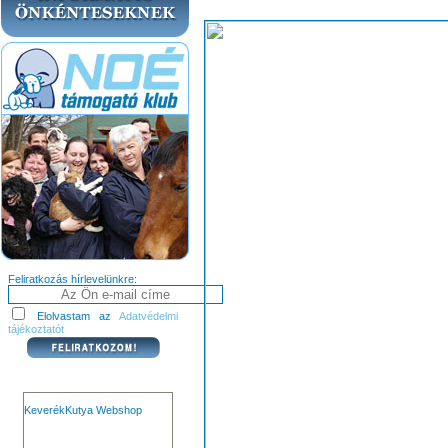
Feliratkozás hírlevelünkre:
Elolvastam az
Adatvédelmi
tájékoztatót
KeverékKutya Webshop