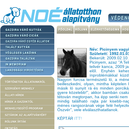
Név: Picinyem vagyi
Született: 1992.01.0
Bekerült: 2009.02.10.
Picinyem, azaz "A Tel
telivér kanca, 2009 j
elől. Enyhén kehe
ínproblémákkal küzd
Nagyon furcsa természetű ló, a méne
TÖRTÉNETEK ÁLLATAINKRÓL
beilleszkedni, olyan, mintha képtelen 
másik ló sunyít rá és minden porciká
SZERGÉNYI MENHELY
gyere közelebb!", akkor bambán csaka
ÁLLATI HÍREK
tétován megtorpan, ha épp senki nem 
mindig található rajta pár kisebb-
HÍREK A GAZDIKTÓL
ménes rangsorának vége felé helyezked
MENHELYSEGÍTŐ PROGRAM
Öszvér", vele elválaszthatatlanok.
SZTÁROK AZ ALAPÍTVÁNYÉRT
KÉPTÁR
ITT!
RÓLUNK ÍRTÁK
OKTATÁS