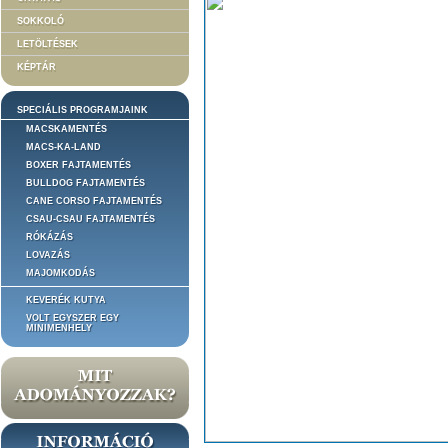
SOKKOLÓ
LETÖLTÉSEK
KÉPTÁR
SPECIÁLIS PROGRAMJAINK
MACSKAMENTÉS
MACS-KA-LAND
BOXER FAJTAMENTÉS
BULLDOG FAJTAMENTÉS
CANE CORSO FAJTAMENTÉS
CSAU-CSAU FAJTAMENTÉS
RÓKÁZÁS
LOVAZÁS
MAJOMKODÁS
KEVERÉK KUTYA
VOLT EGYSZER EGY
MINIMENHELY