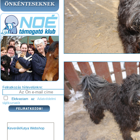
Feliratkozás hírlevelünkre:
Elolvastam az
Adatvédelmi
tájékoztatót
KeverékKutya Webshop