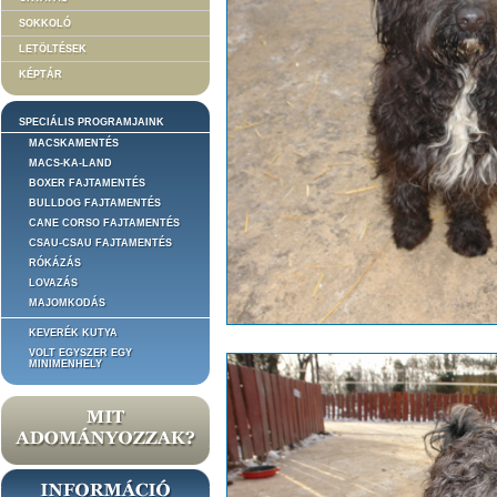
SOKKOLÓ
LETÖLTÉSEK
KÉPTÁR
SPECIÁLIS PROGRAMJAINK
MACSKAMENTÉS
MACS-KA-LAND
BOXER FAJTAMENTÉS
BULLDOG FAJTAMENTÉS
CANE CORSO FAJTAMENTÉS
CSAU-CSAU FAJTAMENTÉS
RÓKÁZÁS
LOVAZÁS
MAJOMKODÁS
KEVERÉK KUTYA
VOLT EGYSZER EGY
MINIMENHELY