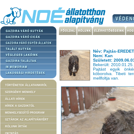
Név: Pajtás-ERED
Nem: Kan
Született: 2009.06.0
Bekerült: 2010.01.25.
Pajtást egyik önké
kóborolva. Tibeti ter
mellfoltja van.
TÖRTÉNETEK ÁLLATAINKRÓL
SZERGÉNYI MENHELY
ÁLLATI HÍREK
HÍREK A GAZDIKTÓL
MENHELYSEGÍTŐ PROGRAM
SZTÁROK AZ ALAPÍTVÁNYÉRT
RÓLUNK ÍRTÁK
OKTATÁS