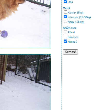
Idős
Méret
Kicsi (<15kg)
Közepes (15-30kg)
Nagy (<30kg)
Szőrhossz
Rövid
Közepes
Hosszú