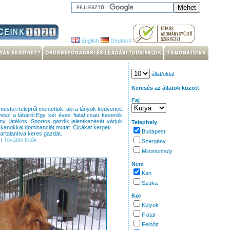
English
Deutsch
állat/oldal
Keresés az állatok között
Faj
esteri telepről mentettük, aki a lányok kedvence,
levesz a lábáról.Egy két éves fiatal csau keverék.
y, játékos. Sportos gazdik jelentkezését várjuk!
Telephely
n kanokkal dominanciát mutat. Cicákat kergeti.
Budapest
artalanítva keres gazdát.
on
További fotók
Szergény
Minimenhely
Nem
Kan
Szuka
Kor
Kölyök
Fiatal
Felnőtt