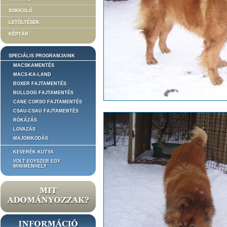
SOKKOLÓ
LETÖLTÉSEK
KÉPTÁR
SPECIÁLIS PROGRAMJAINK
MACSKAMENTÉS
MACS-KA-LAND
BOXER FAJTAMENTÉS
BULLDOG FAJTAMENTÉS
CANE CORSO FAJTAMENTÉS
CSAU-CSAU FAJTAMENTÉS
RÓKÁZÁS
LOVAZÁS
MAJOMKODÁS
KEVERÉK KUTYA
VOLT EGYSZER EGY
MINIMENHELY