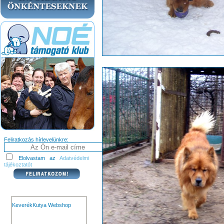
Feliratkozás hírlevelünkre:
Elolvastam az
Adatvédelmi
tájékoztatót
KeverékKutya Webshop