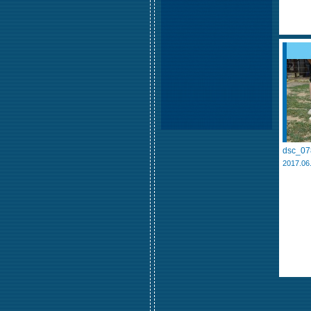
dsc_07
2017.06