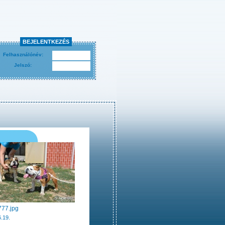
BEJELENTKEZÉS
Felhasználónév:
Jelszó:
77.jpg
.19.