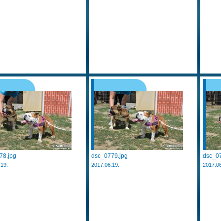
78.jpg
dsc_0779.jpg
dsc_07
.19.
2017.06.19.
2017.06