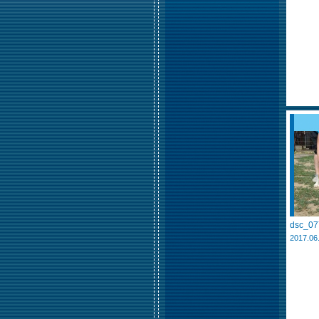
dsc_07
2017.06