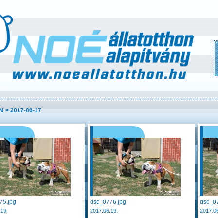
N
>
2017-06-17
75.jpg
dsc_0776.jpg
dsc_07
.19.
2017.06.19.
2017.06