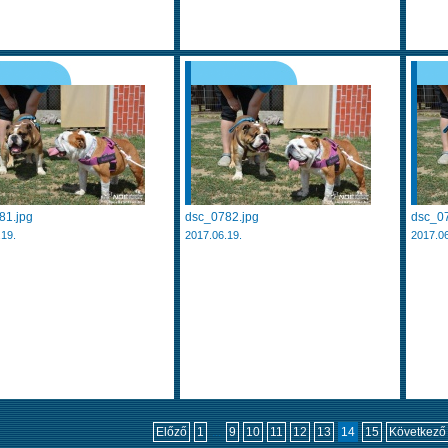
81.jpg
dsc_0782.jpg
dsc_07
.19.
2017.06.19.
2017.06
Előző
1
...
9
10
11
12
13
14
15
Következő