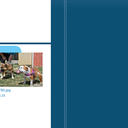
80.jpg
.19.