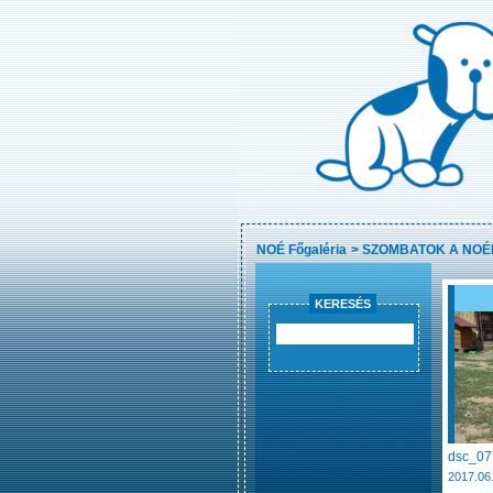
NOÉ Főgaléria
>
SZOMBATOK A NOÉ
KERESÉS
dsc_07
2017.06