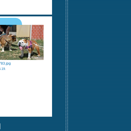
83.jpg
.19.