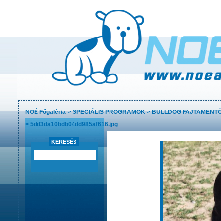
NOÉ Főgaléria
>
SPECIÁLIS PROGRAMOK
>
BULLDOG FAJTAMENT
>
5dd3da10bdb04dd985af616.jpg
KERESÉS