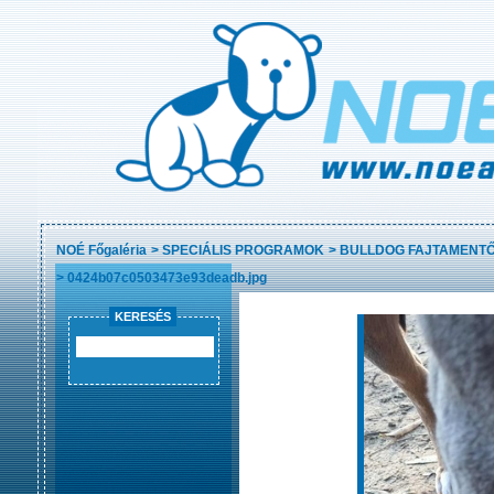
NOÉ Főgaléria
>
SPECIÁLIS PROGRAMOK
>
BULLDOG FAJTAMENT
>
0424b07c0503473e93deadb.jpg
KERESÉS