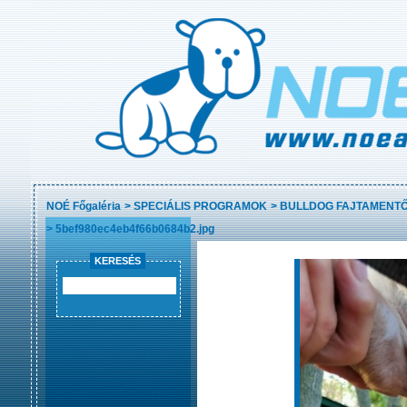
NOÉ Főgaléria
>
SPECIÁLIS PROGRAMOK
>
BULLDOG FAJTAMENT
>
5bef980ec4eb4f66b0684b2.jpg
KERESÉS