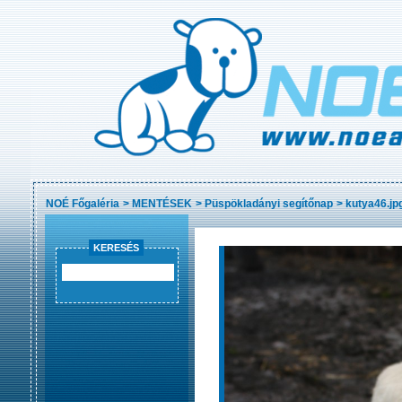
NOÉ Főgaléria
>
MENTÉSEK
>
Püspökladányi segítőnap
>
kutya46.jp
KERESÉS