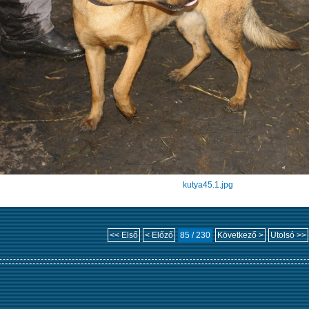
kutya45.1.jpg
<< Első
< Előző
85 / 230
Következő >
Utolsó >>